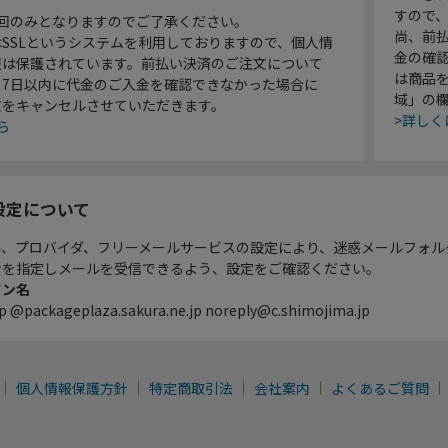
すので
1回のみとなりますのでご了承ください。
尚、前
SSLというシステムを利用しておりますので、個人情
金の確
報は保護されています。前払い決済のご注文について
は商品
り7日以内に代金のご入金を確認できなかった場合に
域」の
文をキャンセルさせていただきます。
>詳しく
ら
設定について
ル、プロバイダ、フリーメールサービスの設定により、迷惑メールフォル
ンを指定しメールを受信できるよう、設定をご確認ください。
イン名
p @packageplaza.sakura.ne.jp noreply@c.shimojima.jp
個人情報保護方針
特定商取引法
会社案内
よくあるご質問