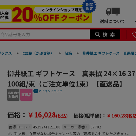
期間
限定
送料について
ボックス
>
C式箱（かぶせ箱）
>
貼箱
>
柳井紙工 ギフトケース 真果撰 2
柳井紙工 ギフトケース 真果撰 24×16 3
100組/束（ご注文単位1束）【直送品】
アイコンについて
価格：
￥16,028
価格(組単価)：
￥160.28
(税込)
(税込
商品コード：
4525241121100
メーカー品番：
37702
※ご注文後、在庫がない場合キャンセル等のご連絡をさせていただきます。