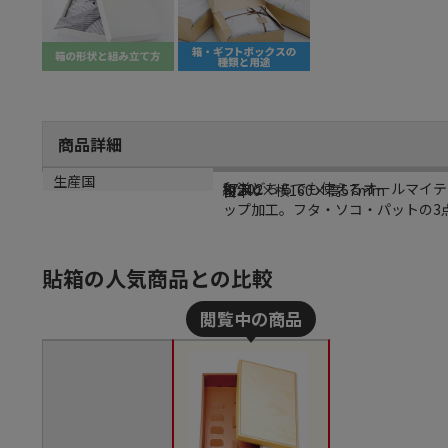
商品詳細
商品説明
メーカー品番
サイズ
生産国
和洋どちらでも使えるオールマイテ
37702
縦240×横160×高57mm
日本
ップ加工。フタ・ソコ・パットの3点
貼箱の人気商品との比較