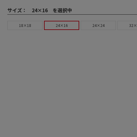
サイズ：
24×16 を選択中
18×18
24×16
24×24
32×