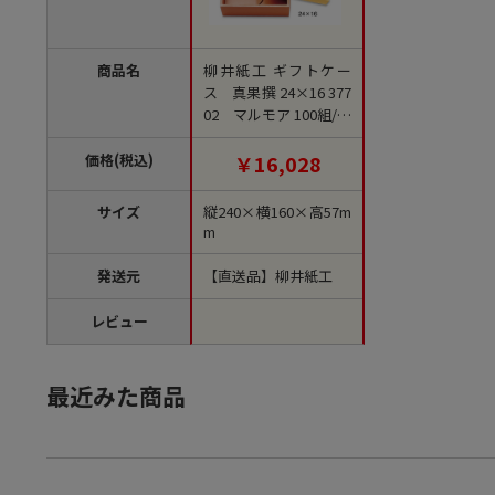
商品名
柳井紙工 ギフトケー
ス 真果撰 24×16 377
02 マルモア 100組/束
（ご注文単位1束）
【直送品】
価格(税込)
￥16,028
サイズ
縦240×横160×高57m
m
発送元
【直送品】柳井紙工
レビュー
最近みた商品