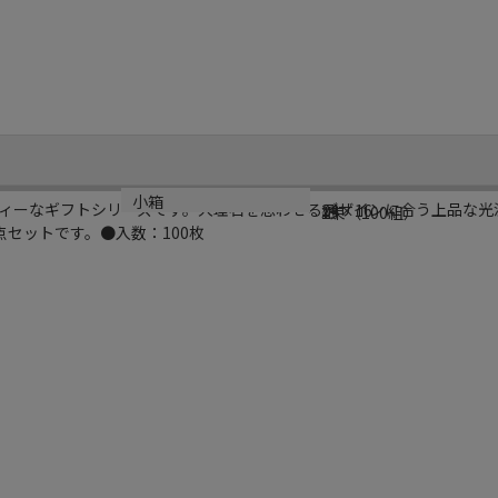
規格
材質
小箱
ィーなギフトシリーズです。大理石を思わせるデザインに合う上品な光
24×16
紙
1束（100組）
セットです。●入数：100枚