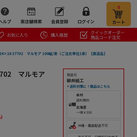
0
ヘルプ
実店舗検索
会員登録
ログイン
カート
クイックオーダー
お気に入り
購入履歴
商品コード注文
4×16 37702 マルモア 100組/束（ご注文単位1束）【直送品】
7702 マルモア
発送元
柳井紙工
送料対策に！商品はこちら
本州
送料無料
北海道
一律￥550
)
沖縄・離島配送不可