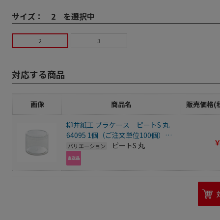
サイズ：
2 を選択中
2
3
対応する商品
画像
商品名
販売価格(
柳井紙工 プラケース ピートS 丸
64095 1個（ご注文単位100個）
￥
【直送品】
ピートS 丸
バリエーション