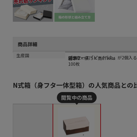
商品詳細
商品説明
メーカー品番
サイズ
生産国
プラケース「ピートS丸」が2個入
20342
縦151×横75×高67mm
日本
100枚
N式箱（身フタ一体型箱）の人気商品との