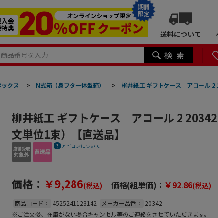
期間
限定
送料について
ボックス
>
N式箱（身フタ一体型箱）
>
柳井紙工 ギフトケース アコール 2 
柳井紙工 ギフトケース アコール 2 20342
文単位1束）【直送品】
アイコンについて
価格：
￥9,286
価格(組単価)：
￥92.86
(税込)
(税込)
商品コード：
4525241123142
メーカー品番：
20342
※ご注文後、在庫がない場合キャンセル等のご連絡をさせていただきます。