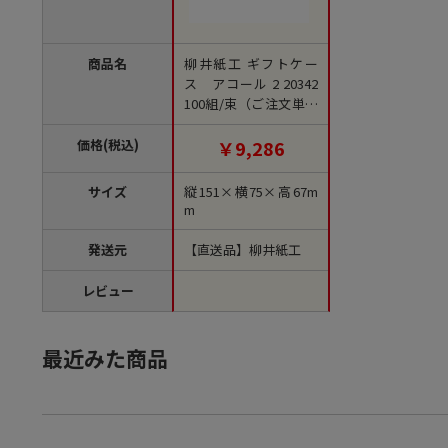
商品名
柳井紙工 ギフトケー
ス アコール 2 20342
100組/束（ご注文単位
1束）【直送品】
価格(税込)
￥9,286
サイズ
縦151×横75×高67m
m
発送元
【直送品】柳井紙工
レビュー
最近みた商品