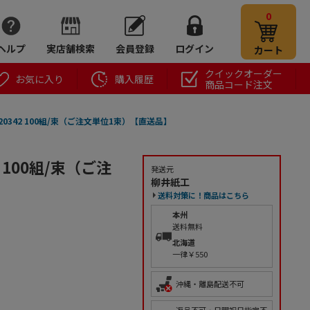
0
ヘルプ
実店舗検索
会員登録
ログイン
カート
クイックオーダー
お気に入り
購入履歴
商品コード注文
20342 100組/束（ご注文単位1束）【直送品】
 100組/束（ご注
発送元
柳井紙工
送料対策に！商品はこちら
本州
送料無料
北海道
一律￥550
沖縄・離島配送不可