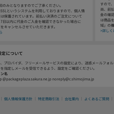
すので
1回のみとなりますのでご了承ください。
尚、前
SSLというシステムを利用しておりますので、個人情
金の確
報は保護されています。前払い決済のご注文について
は商品
り7日以内に代金のご入金を確認できなかった場合に
域」の
文をキャンセルさせていただきます。
>詳しく
ら
設定について
ル、プロバイダ、フリーメールサービスの設定により、迷惑メールフォル
ンを指定しメールを受信できるよう、設定をご確認ください。
イン名
p @packageplaza.sakura.ne.jp noreply@c.shimojima.jp
個人情報保護方針
特定商取引法
会社案内
よくあるご質問