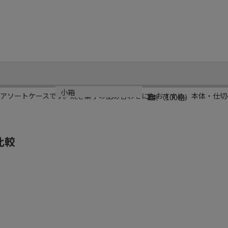
規格
材質
小箱
るアソートケースです。焼き菓子の詰め合わせにもおすすめ。本体・仕切
2
紙
1束（100組）
比較