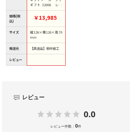
ギフト 32006 レッ
ド 100組/束（ご注文
単位1束）【直送品】
価格(税
￥13,985
込)
サイズ
縦126×横126×高70
mm
発送元
【直送品】柳井紙工
レビュー
レビュー
0.0
0
レビュー件数：
件