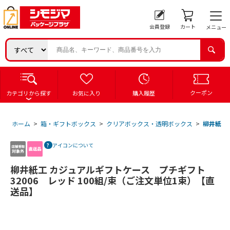
会員登録
カート
メニュー
クーポン
カテゴリから探す
お気に入り
購入履歴
ホーム
>
箱・ギフトボックス
>
クリアボックス・透明ボックス
>
柳井紙工 
アイコンについて
柳井紙工 カジュアルギフトケース プチギフト
32006 レッド 100組/束（ご注文単位1束）【直
送品】