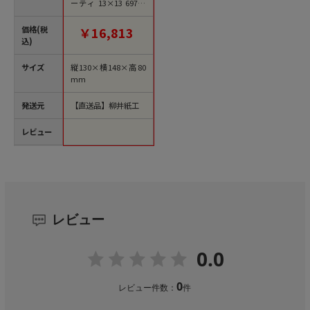
ーティ 13×13 69712
100組/束（ご注文単
位1束）【直送品】
価格(税
￥16,813
込)
サイズ
縦130×横148×高80
mm
発送元
【直送品】柳井紙工
レビュー
レビュー
0.0
0
レビュー件数：
件