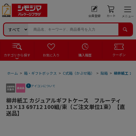
会員登録
カート
メニュー
クーポン
カテゴリから探す
お気に入り
購入履歴
ホーム
>
箱・ギフトボックス
>
C式箱（かぶせ箱）
>
貼箱
>
柳井紙工 カジ
アイコンについて
柳井紙工 カジュアルギフトケース フルーティ
13×13 69712 100組/束（ご注文単位1束）【直
送品】