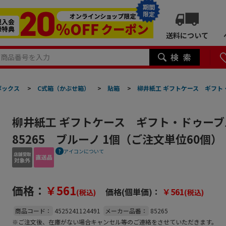
期間
限定
送料について
ボックス
>
C式箱（かぶせ箱）
>
貼箱
>
柳井紙工 ギフトケース ギフト・ド
柳井紙工 ギフトケース ギフト・ドゥーブル
85265 ブルーノ 1個（ご注文単位60個
アイコンについて
価格：
￥561
価格(個単価)：
￥561
(税込)
(税込)
商品コード：
4525241124491
メーカー品番：
85265
※ご注文後、在庫がない場合キャンセル等のご連絡をさせていただきます。