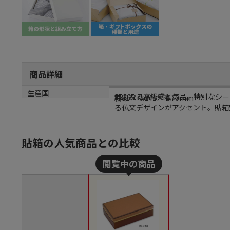
商品詳細
商品説明
メーカー品番
サイズ
生産国
あふれる高級感と気品。特別なシー
85265
縦81×横241×高70mm
日本
る仏文デザインがアクセント。貼箱
貼箱の人気商品との比較