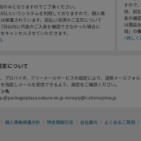
すので
1回のみとなりますのでご了承ください。
尚、前
SSLというシステムを利用しておりますので、個人情
金の確
報は保護されています。前払い決済のご注文について
は商品
り7日以内に代金のご入金を確認できなかった場合に
域」の
文をキャンセルさせていただきます。
>詳しく
ら
設定について
ル、プロバイダ、フリーメールサービスの設定により、迷惑メールフォル
ンを指定しメールを受信できるよう、設定をご確認ください。
イン名
p @packageplaza.sakura.ne.jp noreply@c.shimojima.jp
個人情報保護方針
特定商取引法
会社案内
よくあるご質問