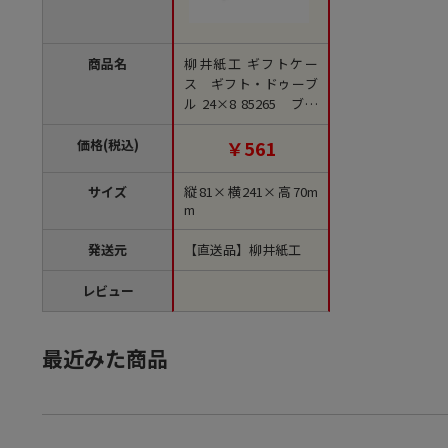
商品名
柳井紙工 ギフトケー
ス ギフト・ドゥーブ
ル 24×8 85265 ブル
ーノ 1個（ご注文単位6
0個）【直送品】
価格(税込)
￥561
サイズ
縦81×横241×高70m
m
発送元
【直送品】柳井紙工
レビュー
最近みた商品