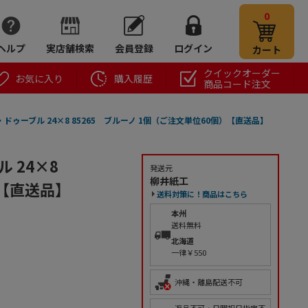
0
ヘルプ
実店舗検索
会員登録
ログイン
カート
クイックオーダー
お気に入り
購入履歴
商品コード注文
ゥーブル 24×8 85265 ブルーノ 1個（ご注文単位60個）【直送品】
 24×8
発送元
柳井紙工
）【直送品】
送料対策に！商品はこちら
本州
送料無料
北海道
一律￥550
沖縄・離島配送不可