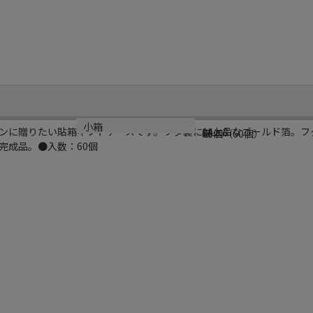
規格
材質
小箱
ンに贈りたい貼箱ギフトケースです。フタ裏には上品なゴールド箔。フ
24×8
紙
60個（60個）
完成品。●入数：60個