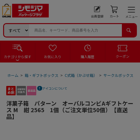
会員登録
カート
メニュー
クーポン
カテゴリから探す
お気に入り
購入履歴
ホーム
>
箱・ギフトボックス
>
C式箱（かぶせ箱）
>
サークルボックス
>
アイコンについて
洋菓子箱 パターン オーバルコンビAギフトケー
ス M 紺 2565 1個（ご注文単位50個）【直送
品】