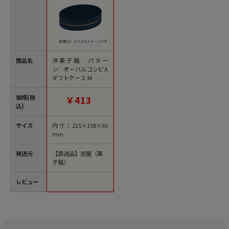
商品名
洋菓子箱 パター
ン オーバルコンビA
ギフトケース M 紺 2
565 1個（ご注文単
位50個）【直送品】
価格(税
￥413
込)
サイズ
内寸：215×158×65
mm
発送元
【直送品】旭屋（菓
子箱）
レビュー