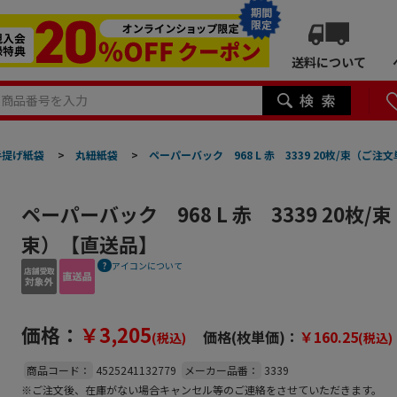
期間
限定
送料について
手提げ紙袋
>
丸紐紙袋
>
ペーパーバック 968 L 赤 3339 20枚/束（ご
ペーパーバック 968 L 赤 3339 20枚
束）【直送品】
アイコンについて
価格：
￥3,205
価格(枚単価)：
￥160.25
(税込)
(税込)
商品コード：
4525241132779
メーカー品番：
3339
※ご注文後、在庫がない場合キャンセル等のご連絡をさせていただきます。