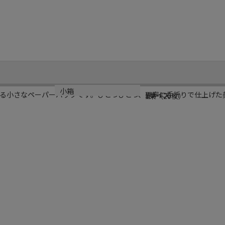
規格
カラー
小箱
る小さなペーパーバックです。ひとつひとつ、丁寧に手折りで仕上げた
Lサイズ
赤
1束（20枚）