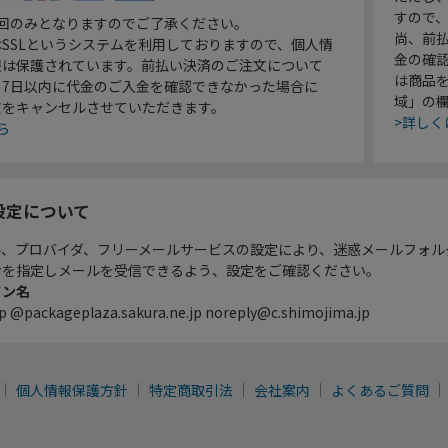
すので
1回のみとなりますのでご了承ください。
尚、前
SSLというシステムを利用しておりますので、個人情
金の確
報は保護されています。前払い決済のご注文について
は商品
り7日以内に代金のご入金を確認できなかった場合に
域」の
文をキャンセルさせていただきます。
>詳しく
ら
設定について
ル、プロバイダ、フリーメールサービスの設定により、迷惑メールフォル
ンを指定しメールを受信できるよう、設定をご確認ください。
イン名
p @packageplaza.sakura.ne.jp noreply@c.shimojima.jp
個人情報保護方針
特定商取引法
会社案内
よくあるご質問