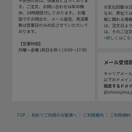
＊赤色の日は、休業日となっておりま
す。ご注文、お問い合わせは年中無
お支払回数は
休、24時間受付しております。 お電
なお、弊社では
話でのお問合せ、メール返信、発送業
報に関わる情
務は営業日のみ対応させていただいて
は、注文日よ
おります。
は、そのご注
>詳しくはこち
【営業時間】
月曜～金曜 (祝日を除く) 9:00～17:00
メール受信
キャリアメー
以下のドメイ
指定するドメ
@shimojima.j
TOP
初めてご利用のお客様へ
ご利用案内
ご利用規約