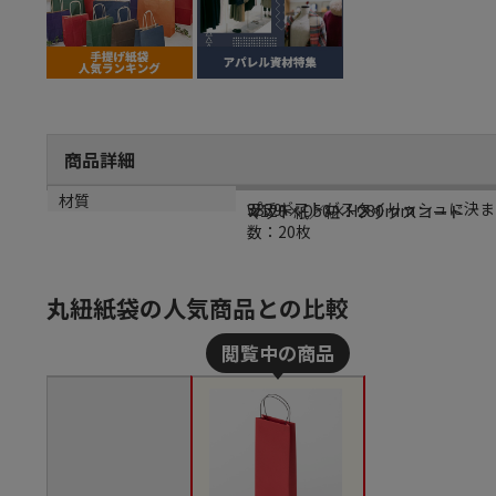
商品詳細
商品説明
メーカー品番
サイズ
材質
プチギフトがスタイリッシュに決ま
3339
W120×D50×H280mm
マット紙／紐：ワックスコード
数：20枚
丸紐紙袋の人気商品との比較