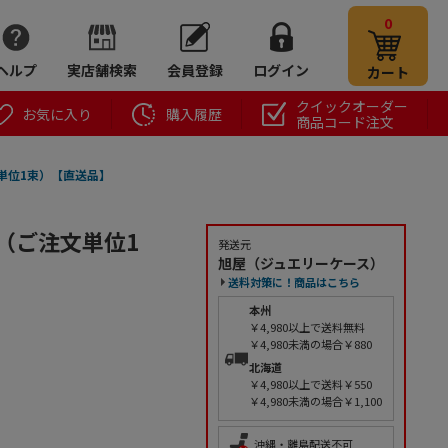
0
ヘルプ
実店舗検索
会員登録
ログイン
カート
クイックオーダー
お気に入り
購入履歴
商品コード注文
注文単位1束）【直送品】
/束（ご注文単位1
発送元
旭屋（ジュエリーケース）
送料対策に！商品はこちら
本州
￥4,980以上で送料無料
￥4,980未満の場合￥880
北海道
￥4,980以上で送料￥550
￥4,980未満の場合￥1,100
沖縄・離島配送不可