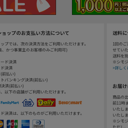
ショップのお支払い方法について
送料に
ョップでは、次の決済方法をご利用いただけます。
1回のご
員、かつ事業主のお客様のみご利用可)
せてい
送料を
カード決済
※シモジ
ード決済
>詳しく
(前払い)
トバンキング決済(前払い)
お届け
決済(前払い)
は、以下の店舗がご利用いただけます。
商品の
前11
いたし
ード決済は、以下のものがご利用いただけます。
いたし
※シモジ
ただし