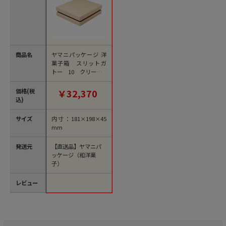
商品名
ヤマニパッケージ 洋
菓子箱 スリットガ
トー 10 クリーム 2
0-360A 100セット/箱
（ご注文単位1箱）
価格(税
￥32,370
【直送品】
込)
サイズ
内寸：181×198×45
mm
発送元
【直送品】ヤマニパ
ッケージ（和洋菓
子）
レビュー