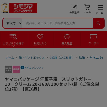
会員登録
カート
メニュー
クーポン
カテゴリから探す
お気に入り
購入履歴
ホーム
>
箱・ギフトボックス
>
C式箱（かぶせ箱）
>
貼箱
>
ヤマニパッケー
アイコンについて
ヤマニパッケージ 洋菓子箱 スリットガトー
10 クリーム 20-360A 100セット/箱（ご注文単
位1箱）【直送品】