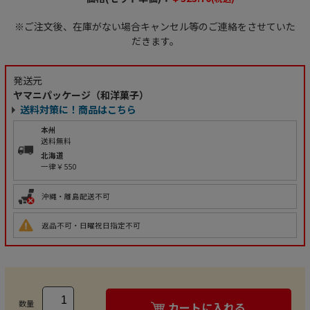
※ご注文後、在庫がない場合キャンセル等のご連絡をさせていた
だきます。
発送元
ヤマニパッケージ（和洋菓子）
送料対策に！商品はこちら
本州
送料無料
北海道
一律￥550
沖縄・離島配送不可
返品不可・日曜祝日指定不可
数量
カートに入れる