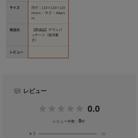
サイズ
内寸：110×110×110
Hmm／タグ：40φm
m
発送元
【直送品】ヤマニパ
ッケージ（和洋菓
子）
レビュー
レビュー
0.0
0
レビュー件数：
件
★
5
(0)