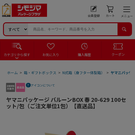
会員登録
カート
メニュー
クーポン
カテゴリから探す
お気に入り
購入履歴
ホーム
>
箱・ギフトボックス
>
N式箱（身フタ一体型箱）
>
ヤマニパッケージ
アイコンについて
ヤマニパッケージ バルーンBOX 春 20-629 100セ
ット/包（ご注文単位1包）【直送品】