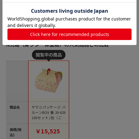
N式箱（身フタ一体型箱）の人気商品との比較
商品名
ヤマニパッケージ バ
ルーンBOX 春 20-629
100セット/包（ご注
文単位1包）【直送
品】
価格(税
￥15,525
込)