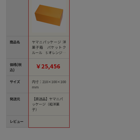
商品名
ヤマニパッケージ 洋
菓子箱 パケットク
ルール S オレンジ／
緑 20-769OG 200枚/
箱（ご注文単位1箱）
価格(税
￥25,456
【直送品】
込)
サイズ
内寸：210×100×100
mm
発送元
【直送品】ヤマニパ
ッケージ（和洋菓
子）
レビュー