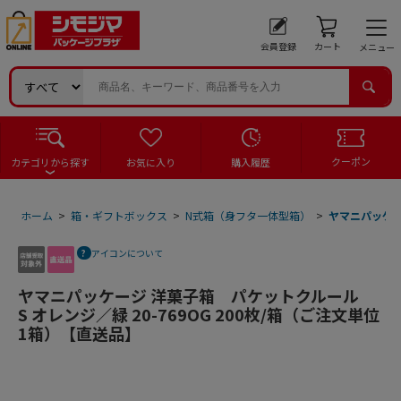
会員登録
カート
メニュー
クーポン
カテゴリから探す
お気に入り
購入履歴
ホーム
>
箱・ギフトボックス
>
N式箱（身フタ一体型箱）
>
ヤマニパッケー
アイコンについて
ヤマニパッケージ 洋菓子箱 パケットクルール
S オレンジ／緑 20-769OG 200枚/箱（ご注文単位
1箱）【直送品】