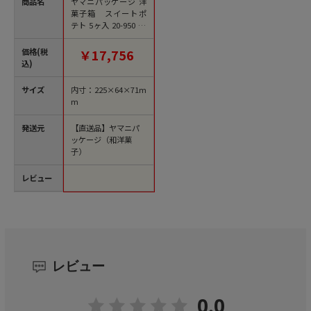
商品名
ヤマニパッケージ 洋
菓子箱 スイートポ
テト 5ヶ入 20-950 20
0セット/箱（ご注文単
位1箱）【直送品】
価格(税
￥17,756
込)
サイズ
内寸：225×64×71m
m
発送元
【直送品】ヤマニパ
ッケージ（和洋菓
子）
レビュー
レビュー
0.0