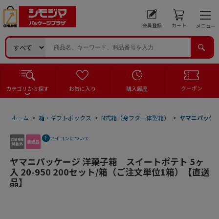
会員登録
カート
メニュー
クーポン
カテゴリから探す
お気に入り
購入履歴
ホーム
>
箱・ギフトボックス
>
N式箱（身フタ一体型箱）
>
ヤマニパッケー
アイコンについて
ヤマニパッケージ 洋菓子箱 スイートポテト 5ヶ
入 20-950 200セット/箱（ご注文単位1箱）【直送
品】