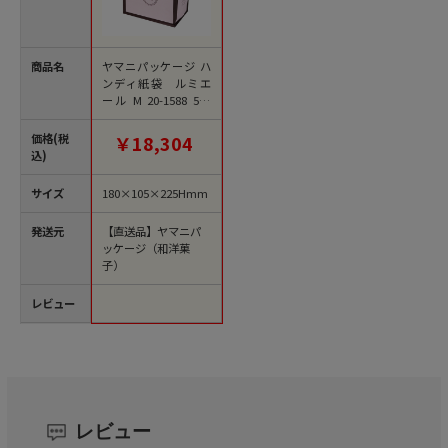
商品名
ヤマニパッケージ ハ
ンディ紙袋 ルミエ
ール M 20-1588 500
枚/箱（ご注文単位1
箱）【直送品】
価格(税
￥18,304
込)
サイズ
180×105×225Hmm
発送元
【直送品】ヤマニパ
ッケージ（和洋菓
子）
レビュー
レビュー