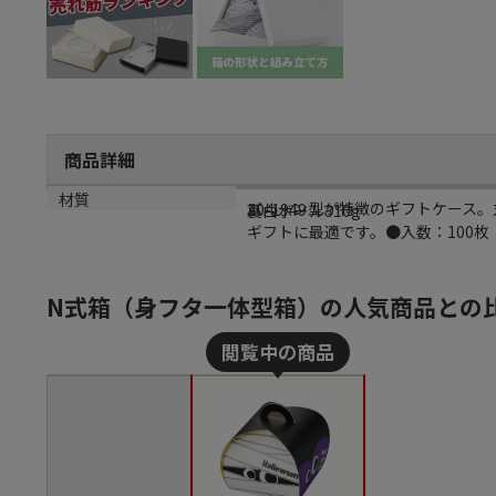
商品詳細
商品説明
メーカー品番
材質
バルーン型が特徴のギフトケース。
20-1949
裏白ボール310g
ギフトに最適です。●入数：100枚
N式箱（身フタ一体型箱）の人気商品との