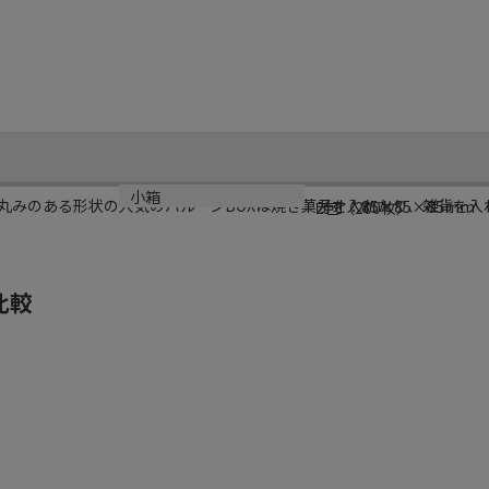
サイズ
小箱
丸みのある形状の人気のバルーンBOXは焼き菓子を入れたり、雑貨を入
内寸：85×85×85mm
2包（200枚）
比較