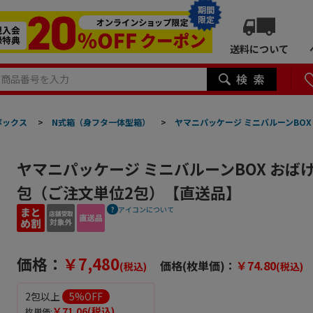
期間
限定
送料について
ボックス
>
N式箱（身フタ一体型箱）
>
ヤマニパッケージ ミニバルーンBOX お
ヤマニパッケージ ミニバルーンBOX おばけ 20
包（ご注文単位2包）【直送品】
アイコンについて
価格：
￥7,480
価格(枚単価)：
￥74.80
(税込)
(税込)
2包以上
5
%OFF
￥71.06
(税込)
枚単価: