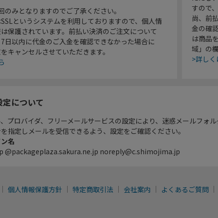
すので
1回のみとなりますのでご了承ください。
尚、前
SSLというシステムを利用しておりますので、個人情
金の確
報は保護されています。前払い決済のご注文について
は商品
り7日以内に代金のご入金を確認できなかった場合に
域」の
文をキャンセルさせていただきます。
>詳しく
ら
設定について
ル、プロバイダ、フリーメールサービスの設定により、迷惑メールフォル
ンを指定しメールを受信できるよう、設定をご確認ください。
イン名
p @packageplaza.sakura.ne.jp noreply@c.shimojima.jp
個人情報保護方針
特定商取引法
会社案内
よくあるご質問