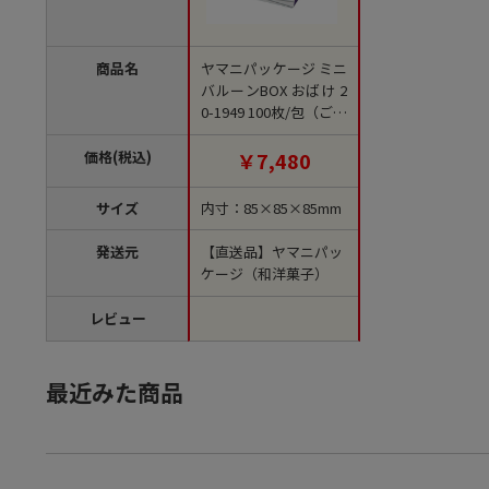
商品名
ヤマニパッケージ ミニ
バルーンBOX おばけ 2
0-1949 100枚/包（ご注
文単位2包）【直送
品】
価格(税込)
￥7,480
サイズ
内寸：85×85×85mm
発送元
【直送品】ヤマニパッ
ケージ（和洋菓子）
レビュー
最近みた商品