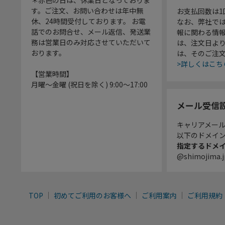
＊赤色の日は、休業日となっておりま
す。ご注文、お問い合わせは年中無
お支払回数は
休、24時間受付しております。 お電
なお、弊社では
話でのお問合せ、メール返信、発送業
報に関わる情
務は営業日のみ対応させていただいて
は、注文日よ
おります。
は、そのご注
>詳しくはこち
【営業時間】
月曜～金曜 (祝日を除く) 9:00～17:00
メール受信
キャリアメー
以下のドメイ
指定するドメ
@shimojima.j
TOP
初めてご利用のお客様へ
ご利用案内
ご利用規約