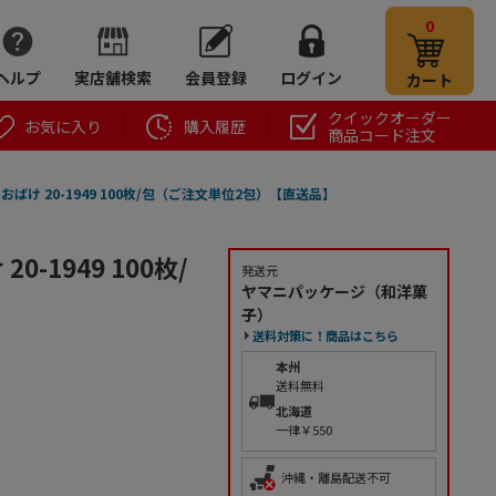
0
ヘルプ
実店舗検索
会員登録
ログイン
カート
クイックオーダー
お気に入り
購入履歴
商品コード注文
ばけ 20-1949 100枚/包（ご注文単位2包）【直送品】
-1949 100枚/
発送元
ヤマニパッケージ（和洋菓
子）
送料対策に！商品はこちら
本州
送料無料
北海道
一律￥550
沖縄・離島配送不可