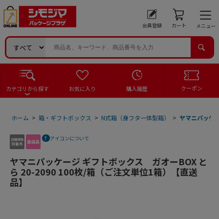
会員登録
カート
メニュー
クーポン
カテゴリから探す
お気に入り
購入履歴
ホーム
>
箱・ギフトボックス
>
N式箱（身フタ一体型箱）
>
ヤマニパッケージ
アイコンについて
ヤマニパッケージ ギフトボックス ガオーBOX と
ら 20-2090 100枚/箱（ご注文単位1箱）【直送
品】