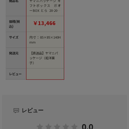
商品名
ヤマニパッケージ ギ
フトボックス ガオ
ーBOX とら 20-2090
100枚/箱（ご注文単
位1箱）【直送品】
価格(税
￥13,466
込)
サイズ
内寸：85×85×140H
mm
発送元
【直送品】ヤマニパ
ッケージ（和洋菓
子）
レビュー
レビュー
0.0