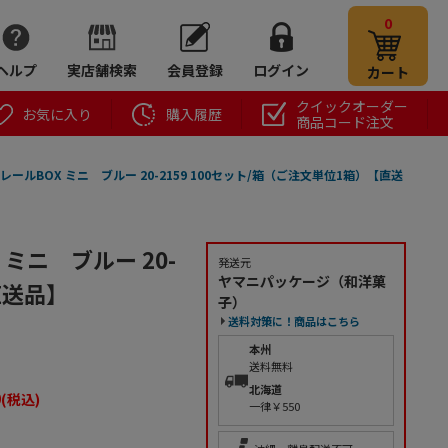
0
ヘルプ
実店舗検索
会員登録
ログイン
カート
クイックオーダー
お気に入り
購入履歴
商品コード注文
ールBOX ミニ ブルー 20-2159 100セット/箱（ご注文単位1箱）【直送
ミニ ブルー 20-
発送元
ヤマニパッケージ（和洋菓
直送品】
子）
送料対策に！商品はこちら
本州
送料無料
北海道
0
(税込)
一律￥550