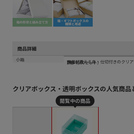
商品詳細
商品説明
メーカー品番
カラー
小箱
中身が見える身・仕切付きのクリア
20-2159
ブルー
1箱（100セット）
クリアボックス・透明ボックスの人気商品