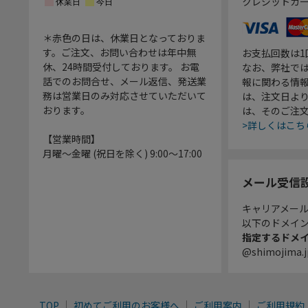
クレジットカ
＊赤色の日は、休業日となっておりま
す。ご注文、お問い合わせは年中無
お支払回数は
休、24時間受付しております。 お電
なお、弊社では
話でのお問合せ、メール返信、発送業
報に関わる情
務は営業日のみ対応させていただいて
は、注文日よ
おります。
は、そのご注
>詳しくはこち
【営業時間】
月曜～金曜 (祝日を除く) 9:00～17:00
メール受信
キャリアメー
以下のドメイ
指定するドメ
@shimojima.j
TOP
初めてご利用のお客様へ
ご利用案内
ご利用規約