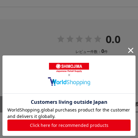
0.0
0
レビュー件数：
件