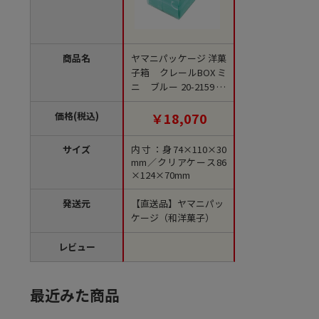
商品名
ヤマニパッケージ 洋菓
子箱 クレールBOX ミ
ニ ブルー 20-2159 10
0セット/箱（ご注文単
位1箱）【直送品】
価格(税込)
￥18,070
サイズ
内寸：身74×110×30
mm／クリアケース86
×124×70mm
発送元
【直送品】ヤマニパッ
ケージ（和洋菓子）
レビュー
最近みた商品