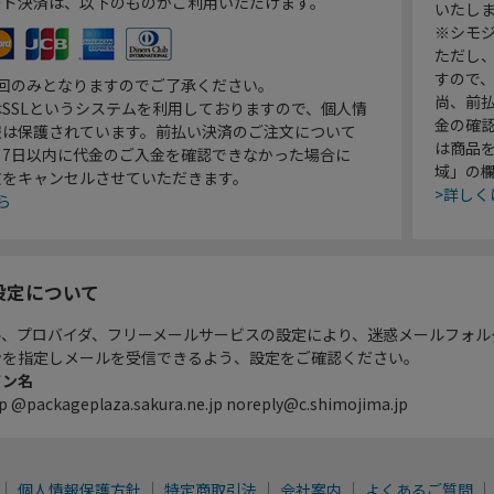
ード決済は、以下のものがご利用いただけます。
いたし
※シモジ
ただし
すので
1回のみとなりますのでご了承ください。
尚、前
SSLというシステムを利用しておりますので、個人情
金の確
報は保護されています。前払い決済のご注文について
は商品
り7日以内に代金のご入金を確認できなかった場合に
域」の
文をキャンセルさせていただきます。
>詳しく
ら
設定について
ル、プロバイダ、フリーメールサービスの設定により、迷惑メールフォル
ンを指定しメールを受信できるよう、設定をご確認ください。
イン名
p @packageplaza.sakura.ne.jp noreply@c.shimojima.jp
個人情報保護方針
特定商取引法
会社案内
よくあるご質問