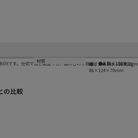
サイズ
材質
BOXです。仕切で高さ調整でき、組み合わせ自由。●入数：100枚
内寸：身74×110×30
身：コートボール350g
86×124×70mm
との比較