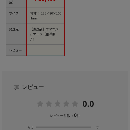
位1包）【直送品】
込)
サイズ
内寸：135×80×105
Hmm
発送元
【直送品】ヤマニパ
ッケージ（和洋菓
子）
レビュー
レビュー
0.0
0
レビュー件数：
件
★
5
(0)