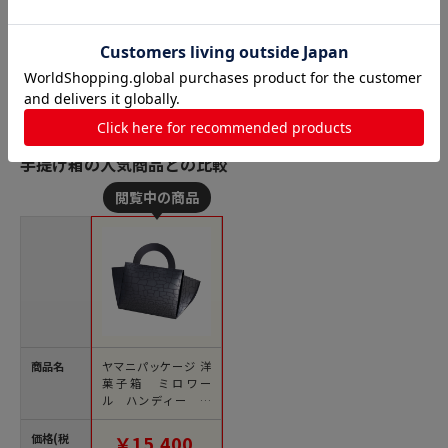
手提げ箱の人気商品との比較
商品名
ヤマニパッケージ 洋
菓子箱 ミロワー
ル ハンディー ク
ロコ ブラック 20-224
6 100枚/包（ご注文単
価格(税
￥15,400