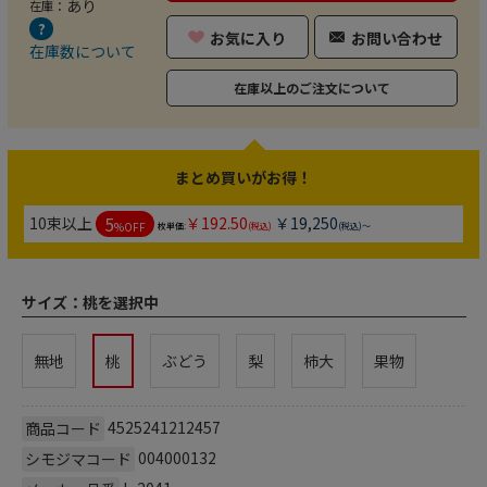
あり
在庫：
お気に入り
お問い合わせ
在庫数について
在庫以上のご注文について
まとめ買いがお得！
5
10束以上
￥192.50
￥19,250
%OFF
枚単価:
(税込)
(税込)～
サイズ：
桃を選択中
無地
桃
ぶどう
梨
柿大
果物
4525241212457
商品コード
004000132
シモジマコード