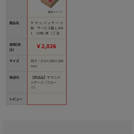
商品名
ヤマニパッケージ
桃 サービス箱 L-204
1 10枚/束（ご注文
単位10束）【直送
品】
価格(税
￥2,026
込)
サイズ
内寸：172×250×100
mm
発送元
【直送品】ヤマニパ
ッケージ（フルー
ツ）
レビュー