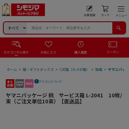
会員登録
カート
メニュー
クーポン
カテゴリから探す
お気に入り
購入履歴
ホーム
>
箱・ギフトボックス
>
C式箱（かぶせ箱）
>
貼箱
>
ヤマニパッケー
アイコンについて
ヤマニパッケージ 桃 サービス箱 L-2041 10枚/
束（ご注文単位10束）【直送品】