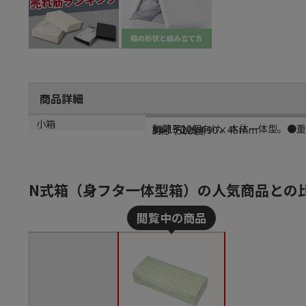
商品詳細
商品説明
メーカー品番
サイズ
小箱
和菓子10個向け。本体一体型。●重量
19-157
内寸：225×90×45mm
5束（500個）
N式箱（身フタ一体型箱）の人気商品との