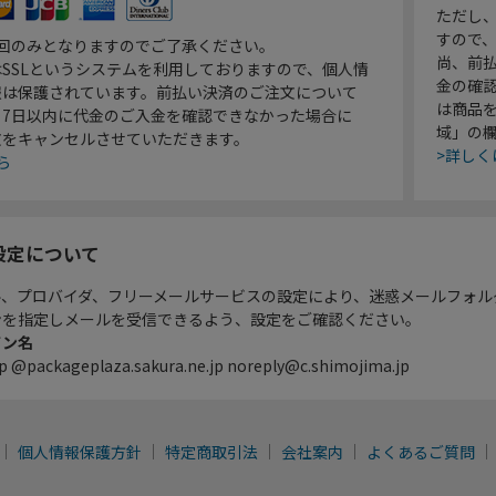
ただし
すので
1回のみとなりますのでご了承ください。
尚、前
SSLというシステムを利用しておりますので、個人情
金の確
報は保護されています。前払い決済のご注文について
は商品
り7日以内に代金のご入金を確認できなかった場合に
域」の
文をキャンセルさせていただきます。
>詳しく
ら
設定について
ル、プロバイダ、フリーメールサービスの設定により、迷惑メールフォル
ンを指定しメールを受信できるよう、設定をご確認ください。
イン名
p @packageplaza.sakura.ne.jp noreply@c.shimojima.jp
個人情報保護方針
特定商取引法
会社案内
よくあるご質問