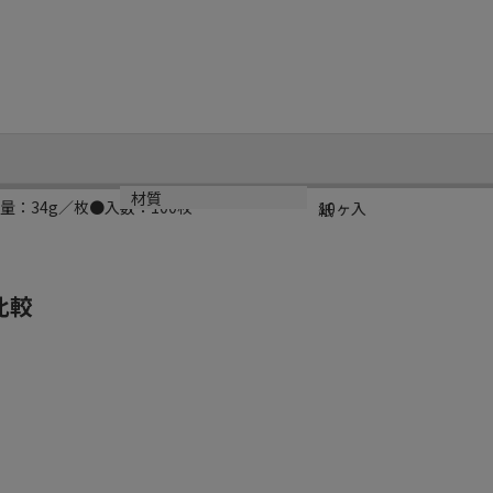
規格
材質
：34g／枚●入数：100枚
10ヶ入
紙
比較