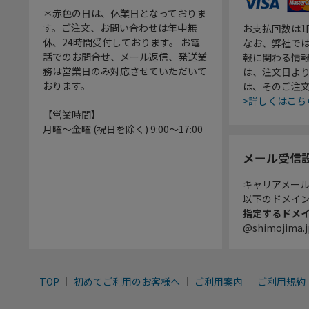
＊赤色の日は、休業日となっておりま
す。ご注文、お問い合わせは年中無
お支払回数は
休、24時間受付しております。 お電
なお、弊社では
話でのお問合せ、メール返信、発送業
報に関わる情
務は営業日のみ対応させていただいて
は、注文日よ
おります。
は、そのご注
>詳しくはこち
【営業時間】
月曜～金曜 (祝日を除く) 9:00～17:00
メール受信
キャリアメー
以下のドメイ
指定するドメ
@shimojima.j
TOP
初めてご利用のお客様へ
ご利用案内
ご利用規約