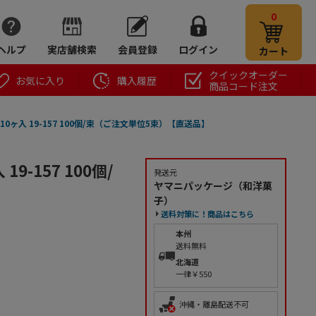
0
ヘルプ
実店舗検索
会員登録
ログイン
カート
クイックオーダー
お気に入り
購入履歴
商品コード注文
ヶ入 19-157 100個/束（ご注文単位5束）【直送品】
-157 100個/
発送元
ヤマニパッケージ（和洋菓
子）
送料対策に！商品はこちら
本州
送料無料
北海道
一律￥550
沖縄・離島配送不可