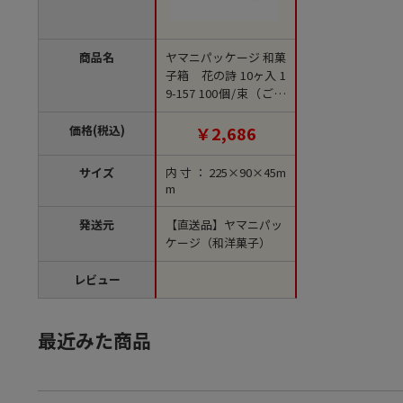
商品名
ヤマニパッケージ 和菓
子箱 花の詩 10ヶ入 1
9-157 100個/束（ご注
文単位5束）【直送
品】
価格(税込)
￥2,686
サイズ
内寸：225×90×45m
m
発送元
【直送品】ヤマニパッ
ケージ（和洋菓子）
レビュー
最近みた商品