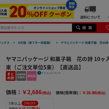
期間
限定
送料について
ボックス
>
N式箱（身フタ一体型箱）
>
ヤマニパッケージ 和菓子箱 花の詩 10
ヤマニパッケージ 和菓子箱 花の詩 10ヶ入 19
束（ご注文単位5束）【直送品】
アイコンについて
価格：
￥2,686
価格(個単価)：
￥26.86
(税込)
(税込)
5束以上
5
%OFF
￥25.52
(税込)
個単価: