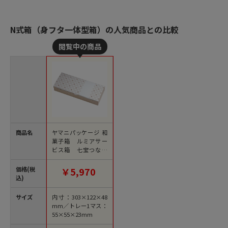
N式箱（身フタ一体型箱）の人気商品との比較
商品名
ヤマニパッケージ 和
菓子箱 ルミアサー
ビス箱 七宝つなぎ
くり色 トレー付 1
0個 19-653KB 50個/束
価格(税
￥5,970
（ご注文単位4束）
込)
【直送品】
サイズ
内寸：303×122×48
mm／トレー1マス：
55×55×23mm