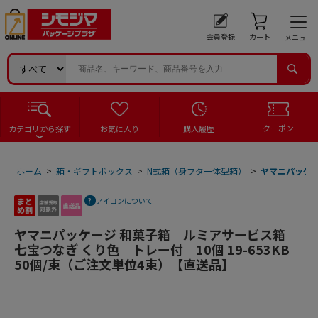
会員登録
カート
メニュー
クーポン
カテゴリから探す
お気に入り
購入履歴
ホーム
>
箱・ギフトボックス
>
N式箱（身フタ一体型箱）
>
ヤマニパッケー
アイコンについて
ヤマニパッケージ 和菓子箱 ルミアサービス箱
七宝つなぎ くり色 トレー付 10個 19-653KB
50個/束（ご注文単位4束）【直送品】