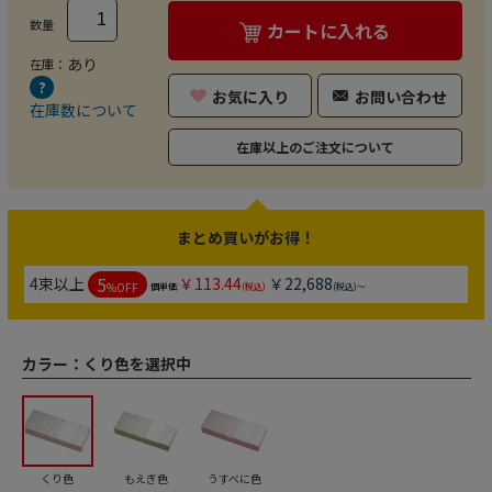
数量
カートに入れる
あり
在庫：
お気に入り
お問い合わせ
在庫数について
在庫以上のご注文について
まとめ買いがお得！
5
4束以上
￥113.44
￥22,688
%OFF
個単価:
(税込)
(税込)～
カラー：
くり色を選択中
くり色
もえぎ色
うすべに色