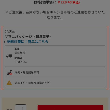
価格(個単価)：
￥229.40
(税込)
※ご注文後、在庫がない場合キャンセル等のご連絡をさせていた
だきます。
発送元
ヤマニパッケージ（和洋菓子）
送料対策に！商品はこちら
本州
送料無料
北海道
一律￥550
沖縄・離島配送不可
返品不可・日曜祝日指定不可