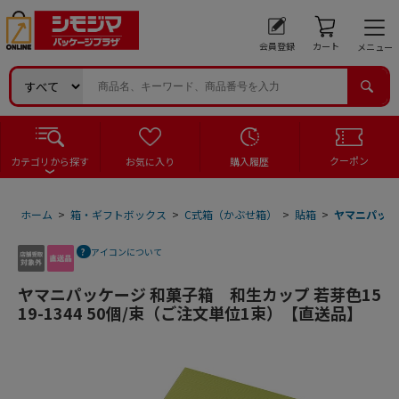
会員登録
カート
メニュー
クーポン
カテゴリから探す
お気に入り
購入履歴
ホーム
>
箱・ギフトボックス
>
C式箱（かぶせ箱）
>
貼箱
>
ヤマニパッケー
アイコンについて
ヤマニパッケージ 和菓子箱 和生カップ 若芽色15
19-1344 50個/束（ご注文単位1束）【直送品】