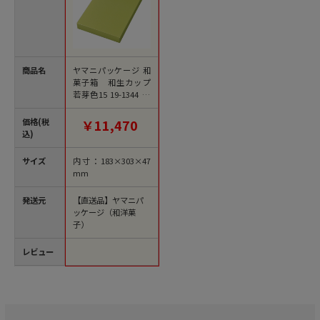
商品名
ヤマニパッケージ 和
菓子箱 和生カップ
若芽色15 19-1344 50
個/束（ご注文単位1
束）【直送品】
価格(税
￥11,470
込)
サイズ
内寸：183×303×47
mm
発送元
【直送品】ヤマニパ
ッケージ（和洋菓
子）
レビュー