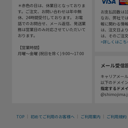
＊赤色の日は、休業日となっておりま
す。ご注文、お問い合わせは年中無
お支払回数は
休、24時間受付しております。 お電
なお、弊社では
話でのお問合せ、メール返信、発送業
報に関わる情
務は営業日のみ対応させていただいて
は、注文日よ
おります。
は、そのご注
>詳しくはこち
【営業時間】
月曜～金曜 (祝日を除く) 9:00～17:00
メール受信
キャリアメー
以下のドメイ
指定するドメ
@shimojima.j
TOP
初めてご利用のお客様へ
ご利用案内
ご利用規約