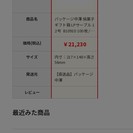
商品名
パッケージ中澤 焼菓子
ギフト箱 LPサーブル 1
2号 B10910 100枚/箱
（ご注文単位1箱）
【直送品】
価格(税込)
￥21,230
サイズ
内寸：217×148×高さ
56mm
発送元
【直送品】パッケージ
中澤
レビュー
最近みた商品