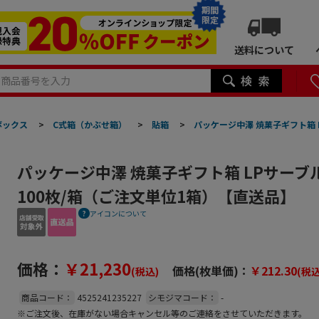
期間
限定
送料について
ボックス
>
C式箱（かぶせ箱）
>
貼箱
>
パッケージ中澤 焼菓子ギフト箱 LP
パッケージ中澤 焼菓子ギフト箱 LPサーブル 1
100枚/箱（ご注文単位1箱）【直送品】
アイコンについて
価格：
￥21,230
価格(枚単価)：
￥212.30
(税込)
(税込
商品コード：
4525241235227
シモジマコード：
-
※ご注文後、在庫がない場合キャンセル等のご連絡をさせていただきます。