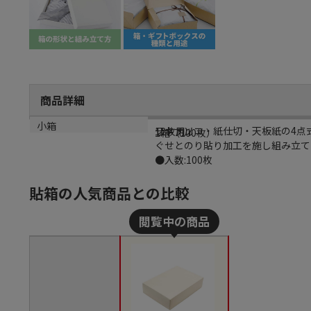
商品詳細
商品説明
規格
カラー
小箱
フタ・ソコ・紙仕切・天板紙の4点
12枚用
サーブル
1箱（100枚）
ぐせとのり貼り加工を施し組み立てを
●入数:100枚
貼箱の人気商品との比較