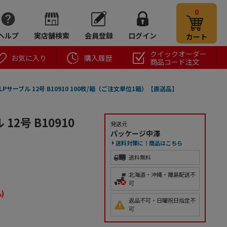
0
ヘルプ
実店舗検索
会員登録
ログイン
カート
クイックオーダー
お気に入り
購入履歴
商品コード注文
サーブル 12号 B10910 100枚/箱（ご注文単位1箱）【直送品】
2号 B10910
発送元
パッケージ中澤
送料対策に！商品はこちら
送料無料
北海道・沖縄・離島配送不
可
)
返品不可・日曜祝日指定不
可