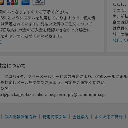
ただし
すので
1回のみとなりますのでご了承ください。
尚、前
SSLというシステムを利用しておりますので、個人情
金の確
報は保護されています。前払い決済のご注文について
は商品
り7日以内に代金のご入金を確認できなかった場合に
域」の
文をキャンセルさせていただきます。
>詳しく
ら
設定について
ル、プロバイダ、フリーメールサービスの設定により、迷惑メールフォル
ンを指定しメールを受信できるよう、設定をご確認ください。
イン名
p @packageplaza.sakura.ne.jp noreply@c.shimojima.jp
個人情報保護方針
特定商取引法
会社案内
よくあるご質問