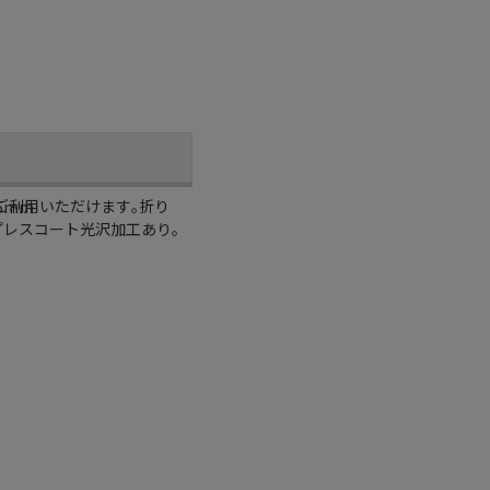
ご利用いただけます｡折り
6mm
プレスコート光沢加工あり｡