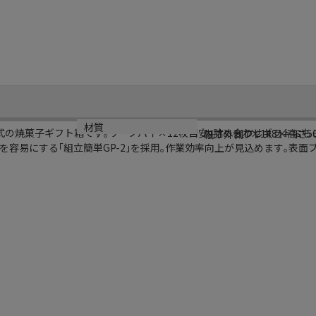
サイズ
材質
式の焼菓子ギフト箱です｡リーフパイ×12枚目安｡詰め合わせギフトにも
内寸：217×148×高さ5
紙／外側プレスコート
容易にする｢組立簡単GP-2｣を採用｡作業効率向上が見込めます｡表面