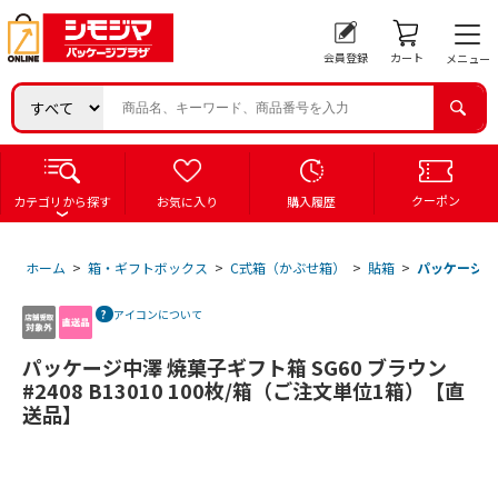
会員登録
カート
メニュー
クーポン
カテゴリから探す
お気に入り
購入履歴
ホーム
>
箱・ギフトボックス
>
C式箱（かぶせ箱）
>
貼箱
>
パッケージ中澤
アイコンについて
パッケージ中澤 焼菓子ギフト箱 SG60 ブラウン
#2408 B13010 100枚/箱（ご注文単位1箱）【直
送品】