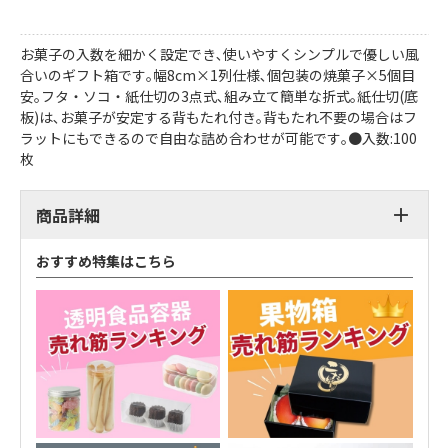
お菓子の入数を細かく設定でき､使いやすくシンプルで優しい風
合いのギフト箱です｡幅8cm×1列仕様､個包装の焼菓子×5個目
安｡フタ・ソコ・紙仕切の3点式､組み立て簡単な折式｡紙仕切(底
板)は､お菓子が安定する背もたれ付き｡背もたれ不要の場合はフ
ラットにもできるので自由な詰め合わせが可能です｡●入数:100
枚
商品詳細
おすすめ特集はこちら