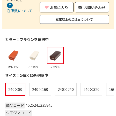
お気に入り
お問い合わせ
在庫数について
在庫以上のご注文について
カラー：
ブラウンを選択中
オレンジ
アイボリー
ブラウン
サイズ：
240×80を選択中
240×80
240×160
240×240
240×320
160
4525241235845
商品コード
-
シモジマコード