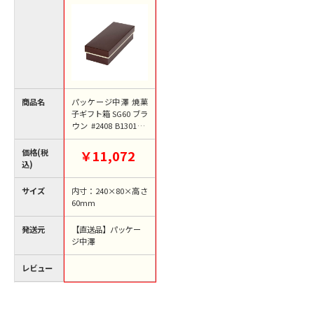
商品名
パッケージ中澤 焼菓
子ギフト箱 SG60 ブラ
ウン #2408 B13010 1
00枚/箱（ご注文単位
1箱）【直送品】
価格(税
￥11,072
込)
サイズ
内寸：240×80×高さ
60mm
発送元
【直送品】パッケー
ジ中澤
レビュー