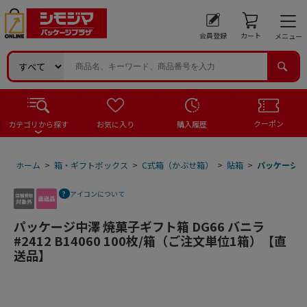
会員登録
カート
メニュー
クーポン
カテゴリから探す
お気に入り
購入履歴
ホーム
>
箱・ギフトボックス
>
C式箱（かぶせ箱）
>
貼箱
>
パッケージ中澤
アイコンについて
パッケージ中澤 焼菓子ギフト箱 DG66 バニラ
#2412 B14060 100枚/箱（ご注文単位1箱）【直
送品】