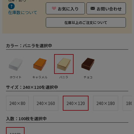
お気に入り
お問い合わせ
在庫数について
在庫以上のご注文について
カラー：
バニラを選択中
ホワイト
キャラメル
バニラ
チョコ
サイズ：
240×120を選択中
240×80
240×160
240×120
240×180
180
入数：
100枚を選択中