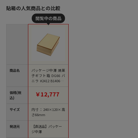
貼箱の人気商品との比較
商品名
パッケージ中澤 焼菓
子ギフト箱 DG66 バ
ニラ #2412 B14060 1
00枚/箱（ご注文単位
1箱）【直送品】
価格(税
￥12,777
込)
サイズ
内寸：240×120×高
さ66mm
発送元
【直送品】パッケー
ジ中澤