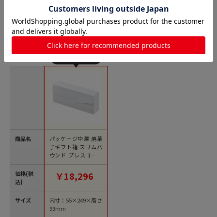
N式箱（身フタ一体型箱）の人気商品との比較
商品名
パッケージ中澤 焼菓
子ギフト箱 スリムパ
ウンド プレス 1本用
B32410 100枚/箱（ご
注文単位1箱）【直送
価格(税
￥18,296
品】
込)
サイズ
内寸：55×249×高さ
99mm