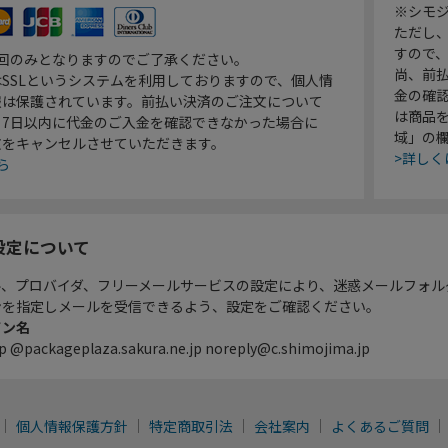
※シモジ
ただし
すので
1回のみとなりますのでご了承ください。
尚、前
SSLというシステムを利用しておりますので、個人情
金の確
報は保護されています。前払い決済のご注文について
は商品
り7日以内に代金のご入金を確認できなかった場合に
域」の
文をキャンセルさせていただきます。
>詳しく
ら
設定について
ル、プロバイダ、フリーメールサービスの設定により、迷惑メールフォル
ンを指定しメールを受信できるよう、設定をご確認ください。
イン名
p @packageplaza.sakura.ne.jp noreply@c.shimojima.jp
個人情報保護方針
特定商取引法
会社案内
よくあるご質問