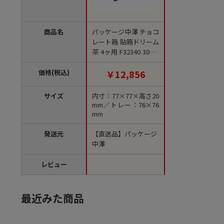
商品名
パッケージ中澤 チョコ
レート箱 貼箱ドリーム
茶 4ヶ用 F32340 30枚/
箱（ご注文単位1箱）
【直送品】
価格(税込)
￥12,856
サイズ
内寸：77×77×高さ20
mm／トレー：76×76
mm
発送元
【直送品】パッケージ
中澤
レビュー
最近みた商品