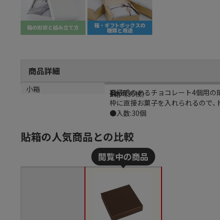
商品詳細
商品説明
規格
カラー
小箱
高級感のあるチョコレート4個用の
4ヶ用
茶
1箱（30枚）
枠に直接お菓子を入れられるので､
●入数:30個
貼箱の人気商品との比較