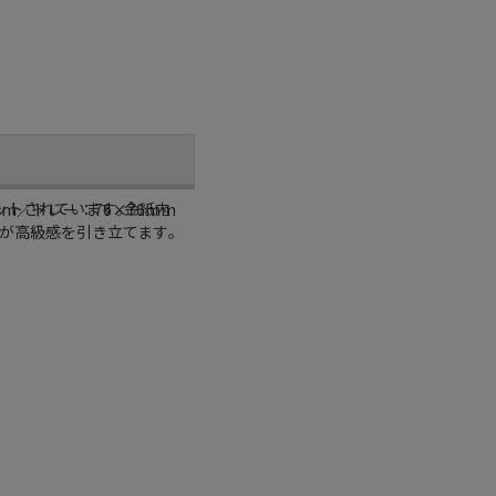
ットされています｡金紙内
mm／トレー：76×76mm
が高級感を引き立てます｡