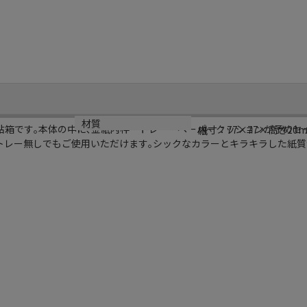
サイズ
材質
貼箱です｡本体の中に､金紙内枠・トレー・ペーパークッションが予めセ
内寸：77×77×高さ20
紙
トレー無しでもご使用いただけます｡シックなカラーとキラキラした紙質