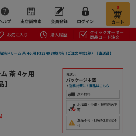
0
ヘルプ
実店舗検索
会員登録
ログイン
カート
クイックオーダー
お気に入り
購入履歴
商品コード注文
箱ドリーム 茶 4ヶ用 F32340 30枚/箱（ご注文単位1箱）【直送品】
 茶 4ヶ用
発送元
パッケージ中澤
送品】
送料対策に！商品はこちら
送料無料
北海道・沖縄・離島配送不
可
)
返品不可・日曜祝日指定不
可