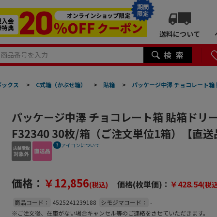
期間
限定
送料について
ボックス
>
C式箱（かぶせ箱）
>
貼箱
>
パッケージ中澤 チョコレート箱 貼
パッケージ中澤 チョコレート箱 貼箱ドリーム
F32340 30枚/箱（ご注文単位1箱）【直
アイコンについて
価格：
￥12,856
価格(枚単価)：
￥428.54
(税込)
(税込
商品コード：
4525241239188
シモジマコード：
-
※ご注文後、在庫がない場合キャンセル等のご連絡をさせていただきます。