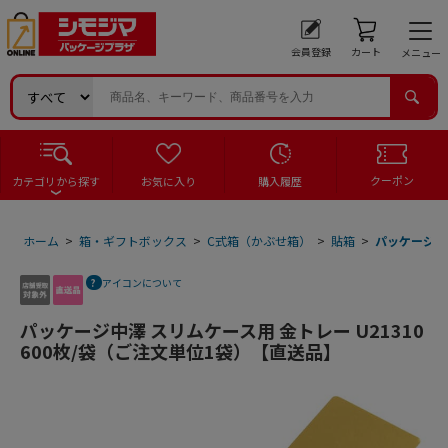
会員登録
カート
メニュー
クーポン
カテゴリから探す
お気に入り
購入履歴
ホーム
>
箱・ギフトボックス
>
C式箱（かぶせ箱）
>
貼箱
>
パッケージ中澤
アイコンについて
パッケージ中澤 スリムケース用 金トレー U21310
600枚/袋（ご注文単位1袋）【直送品】