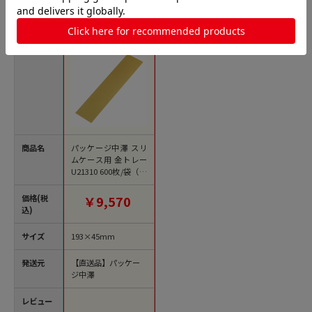
貼箱の人気商品との比較
商品名
パッケージ中澤 スリ
ムケース用 金トレー
U21310 600枚/袋（ご
注文単位1袋）【直送
品】
価格(税
￥9,570
込)
サイズ
193×45mm
発送元
【直送品】パッケー
ジ中澤
レビュー