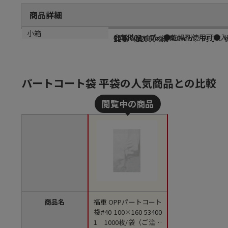
商品詳細
商品説明
メーカー品番
サイズ
小箱
合掌貼タイプ。●乾燥剤使用可●入数
0534001
外寸：横100×縦160mm／内寸：横
12袋（12000枚）
パートコート袋 平袋の人気商品との比較
商品名
福重 OPPパートコート
袋#40 100×160 53400
1 1000枚/袋（ご注文