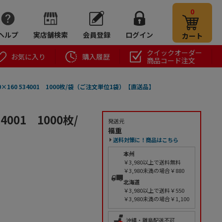
0
ヘルプ
実店舗検索
会員登録
ログイン
カート
クイックオーダー
お気に入り
購入履歴
商品コード注文
0×160 534001 1000枚/袋（ご注文単位1袋）【直送品】
4001 1000枚/
発送元
福重
送料対策に！商品はこちら
本州
￥3,980以上で送料無料
￥3,980未満の場合￥880
北海道
￥3,980以上で送料￥550
￥3,980未満の場合￥1,100
沖縄・離島配送不可