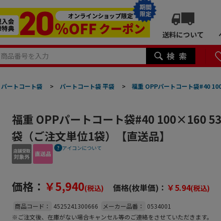
期間
限定
送料について
パートコート袋
>
パートコート袋 平袋
>
福重 OPPパートコート袋#40 10
福重 OPPパートコート袋#40 100×160 53
袋（ご注文単位1袋）【直送品】
アイコンについて
価格：
￥5,940
価格(枚単価)：
￥5.94
(税込)
(税込)
商品コード：
4525241300666
メーカー品番：
0534001
※ご注文後、在庫がない場合キャンセル等のご連絡をさせていただきます。