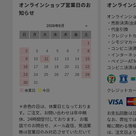
オンラインショップ営業日のお
オンライン
知らせ
オンラインシ
・売掛決済(会
・代金引換
・クレジット
・シモジマカ
・コンビニ決済
・インターネッ
・ペイジーATM
コンビニ決済
クレジットカ
＊赤色の日は、休業日となっておりま
す。ご注文、お問い合わせは年中無
お支払回数は
休、24時間受付しております。 お電
なお、弊社では
話でのお問合せ、メール返信、発送業
報に関わる情
務は営業日のみ対応させていただいて
は、注文日よ