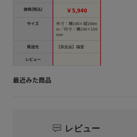
単位1袋）【直送品】
価格(税込)
￥5,940
サイズ
外寸：横100×縦160m
m／内寸：横100×150
mm
発送元
【直送品】福重
レビュー
最近みた商品
レビュー