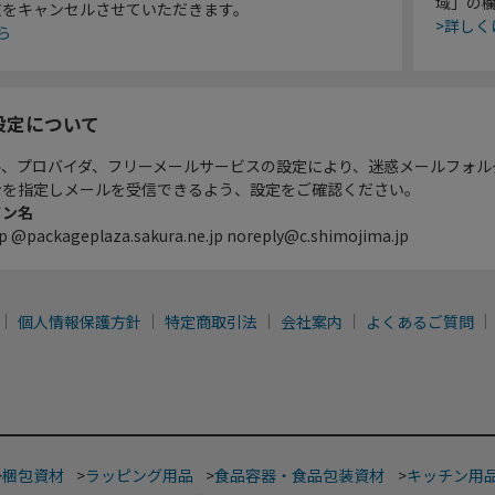
域」の
文をキャンセルさせていただきます。
>詳しく
ら
設定について
ル、プロバイダ、フリーメールサービスの設定により、迷惑メールフォル
ンを指定しメールを受信できるよう、設定をご確認ください。
イン名
p @packageplaza.sakura.ne.jp noreply@c.shimojima.jp
個人情報保護方針
特定商取引法
会社案内
よくあるご質問
>
梱包資材
>
ラッピング用品
>
食品容器・食品包装資材
>
キッチン用