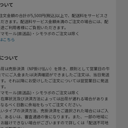
ついて
注文金額の合計が5,500円(税込)以上で、配送料をサービスさ
ただきます。配送料サービス金額未満のご注文の場合には、配
別途ご利用者様にご負担いただきます。
マモール(直送品)・シモラボのご注文は除く
はこちら
について
出荷は売掛決済（NP掛け払い）を除き、原則として営業日の午
時までにご入金または決済確認ができましたご注文は、当日発送
ます。それ以降にお受けしたご注文については翌営業日に発送
ます。
マモール(直送品)・シモラボのご注文は除く
、在庫状況及び決済方法によっては出荷が遅れる場合がありま
、なるべく日数に余裕をもってご注文ください。
払いタイプの決済方法、売掛決済をご選択された場合にはご入
認、あるいは、審査通過の後になります。また、一部の地域に
をお届けできない場合がございますので詳しくは「配送不可地