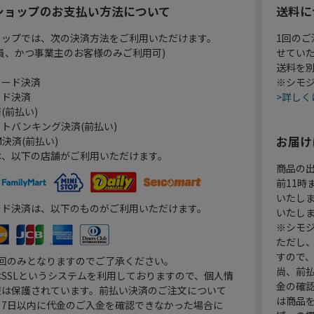
ショップのお支払い方法について
送料に
ョップでは、次の決済方法をご利用いただけます。
1回のご
員、かつ事業主のお客様のみご利用可)
せてい
送料を
カード決済
※シモジ
ード決済
>詳しく
(前払い)
トバンキング決済(前払い)
お届け
決済(前払い)
は、以下の店舗がご利用いただけます。
商品の
前11
いたし
ード決済は、以下のものがご利用いただけます。
いたし
※シモジ
ただし
すので
1回のみとなりますのでご了承ください。
尚、前
SSLというシステムを利用しておりますので、個人情
金の確
報は保護されています。前払い決済のご注文について
は商品
り7日以内に代金のご入金を確認できなかった場合に