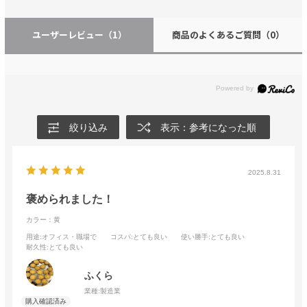
ユーザーレビュー
（1）
商品のよくあるご質問
（0）
絞り込み
表示：参考になった順
2025.8.31
褒められました！
カラー：黄
用途
:オフィス・職場で
コスパ
:とても良い
使い勝手
:とても良い
耐久性
:とても良い
ふくら
業種:
製造業