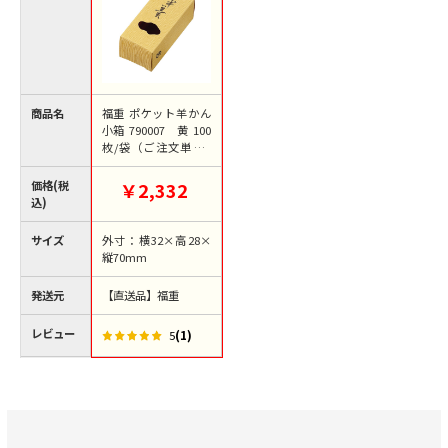
商品名
福重 ポケット羊かん
小箱 790007 黄 100
枚/袋（ご注文単位1
袋）【直送品】
価格(税
￥2,332
込)
サイズ
外寸：横32×高28×
縦70mm
発送元
【直送品】福重
レビュー
(1)
5