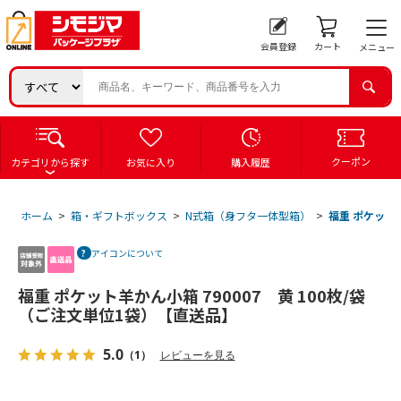
会員登録
カート
メニュー
クーポン
カテゴリから探す
お気に入り
購入履歴
ホーム
>
箱・ギフトボックス
>
N式箱（身フタ一体型箱）
>
福重 ポケット羊
アイコンについて
福重 ポケット羊かん小箱 790007 黄 100枚/袋
（ご注文単位1袋）【直送品】
5.0
（1）
レビューを見る