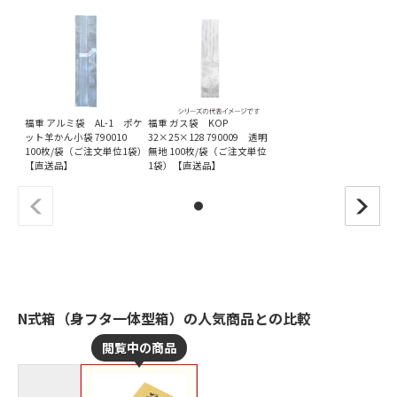
福重 アルミ袋 AL-1 ポケ
福重 ガス袋 KOP
ット羊かん小袋 790010
32×25×128 790009 透明
100枚/袋（ご注文単位1袋）
無地 100枚/袋（ご注文単位
【直送品】
1袋）【直送品】
N式箱（身フタ一体型箱）の人気商品との比較