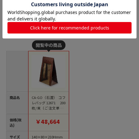
角底袋の人気商品との比較
商品名
CA-GO（石渡） コフ
レバッグ 12671 200
枚/束（ご注文単位1
束）【直送品】
価格(税
￥48,664
込)
サイズ
140×80×210Hmm