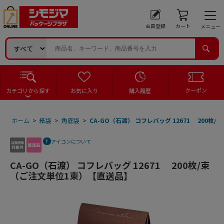
会員登録
カート
メニュー
クーポン
カテゴリから探す
お気に入り
購入履歴
ホーム
>
紙袋
>
角底袋
>
CA-GO（石渡） コフレバッグ 12671 200
アイコンについて
CA-GO（石渡） コフレバッグ 12671 200枚/束
（ご注文単位1束）【直送品】