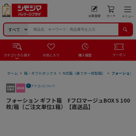
会員登録
カート
メニュー
クーポン
カテゴリから探す
お気に入り
購入履歴
ホーム
>
箱・ギフトボックス
>
N式箱（身フタ一体型箱）
>
フォーション 
アイコンについて
フォーション ギフト箱 FフロマージュBOX S 100
枚/箱（ご注文単位1箱）【直送品】