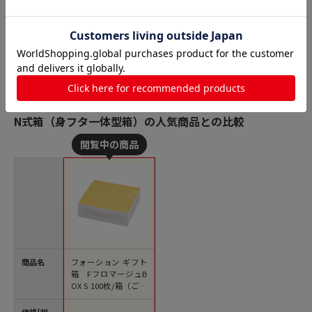
N式箱（身フタ一体型箱）の人気商品との比較
商品名
フォーション ギフト
箱 FフロマージュB
OX S 100枚/箱（ご注
文単位1箱）【直送
品】
価格(税