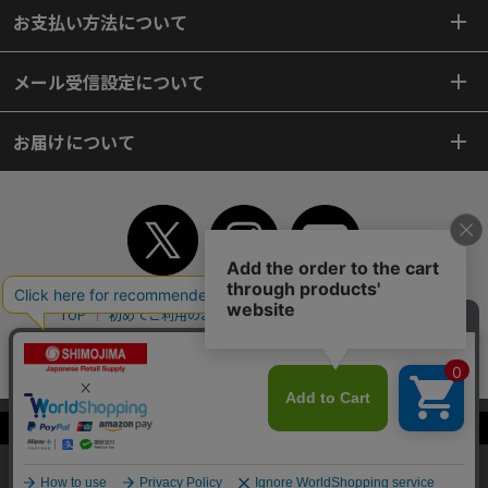
お支払い方法について
メール受信設定について
お届けについて
TOP
初めてご利用のお客様へ
ご利用案内
ご利用規約
個人情報保護方針
特定商取引法
会社案内
よくあるご質問
お問い合わせ
ピンポイントサーチ
サイトマップ
WEBカタログ
英語版TOP
当サイトはクッキー（Cookie）を使用しています。Cookieの使用に同意いた
Copyright© 2018 SHIMOJIMA Co.,Ltd. All Rights Reserved.
だける場合は「OK」をクリックしてください。
OK