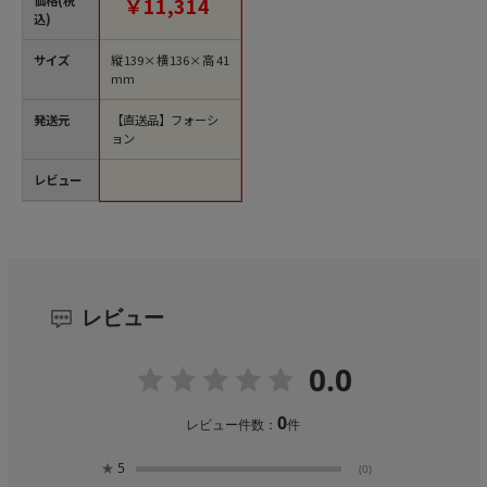
￥11,314
込)
サイズ
縦139×横136×高41
mm
発送元
【直送品】フォーシ
ョン
レビュー
レビュー
0.0
0
レビュー件数：
件
★
5
(0)