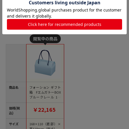
手提げ箱の人気商品との比較
商品名
フォーション ギフト
箱 FエムガトーBOX
ブルークレール 100
個/箱（ご注文単位1
箱）【直送品】
価格(税
￥22,165
込)
サイズ
168×110（底部）×
高110mm（外寸）