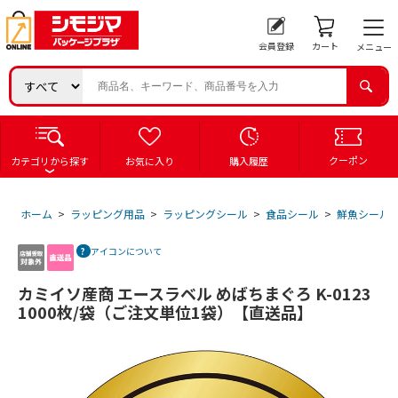
会員登録
カート
メニュー
クーポン
カテゴリから探す
お気に入り
購入履歴
ホーム
>
ラッピング用品
>
ラッピングシール
>
食品シール
>
鮮魚シール
アイコンについて
カミイソ産商 エースラベル めばちまぐろ K-0123
1000枚/袋（ご注文単位1袋）【直送品】