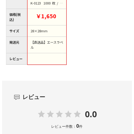
K-0123 1000枚/袋
（ご注文単位1袋）
【直送品】
価格(税
￥1,650
込)
サイズ
28×28mm
発送元
【直送品】エースラベ
ル
レビュー
レビュー
0.0
0
レビュー件数：
件