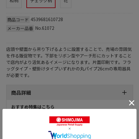
和柄
チェック柄
花
4539681610728
商品コード
No.61072
メーカー品番
店頭や壁面から吊り下げるように設置することで、売場の雰囲気
を作る販促物です。下部をリボン型やアーチ形にカットすること
で店内がより活気あるイメージになります。片面印刷です。フラ
ッグタイプ・壁掛けタイプいずれかの丸パイプ26cmの専用器具
が必要です。
商品詳細
おすすめ特集はこちら