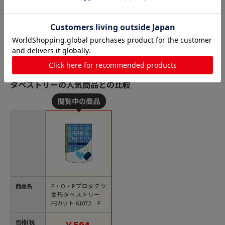
タペストリーの人気商品との比較
商品名
P・O・Pプロダクツ
変形タペストリー
円カット 61072 Fat
hersDay 1枚（ご注文
単位1枚）【直送品】
価格(税
￥594