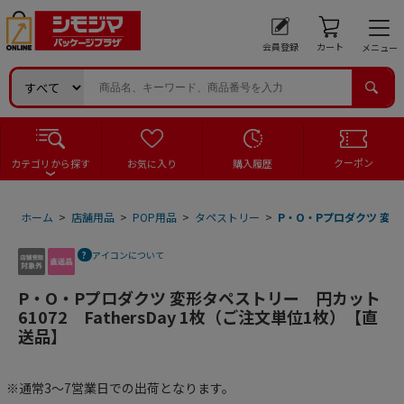
会員登録
カート
メニュー
クーポン
カテゴリから探す
お気に入り
購入履歴
ホーム
>
店舗用品
>
POP用品
>
タペストリー
>
P・O・Pプロダクツ 変形タ
アイコンについて
P・O・Pプロダクツ 変形タペストリー 円カット
61072 FathersDay 1枚（ご注文単位1枚）【直
送品】
※通常3～7営業日での出荷となります。