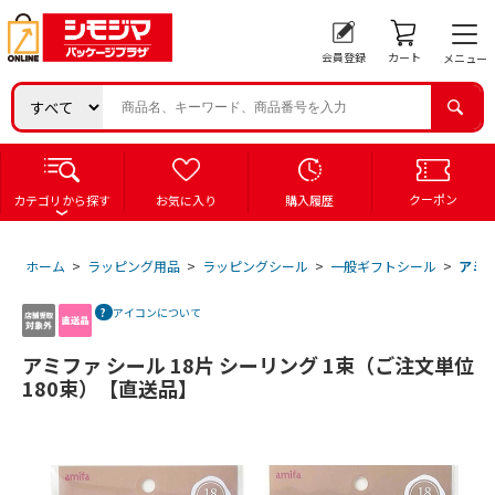
会員登録
カート
メニュー
クーポン
カテゴリから探す
お気に入り
購入履歴
ホーム
>
ラッピング用品
>
ラッピングシール
>
一般ギフトシール
>
アミフ
アイコンについて
アミファ シール 18片 シーリング 1束（ご注文単位
180束）【直送品】