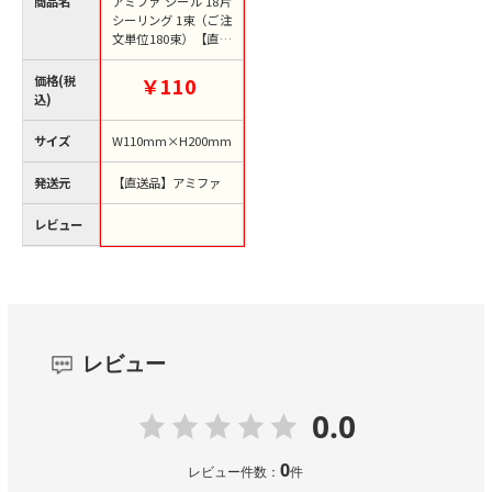
商品名
アミファ シール 18片
シーリング 1束（ご注
文単位180束）【直送
品】
価格(税
￥110
込)
サイズ
W110mm×H200mm
発送元
【直送品】アミファ
レビュー
レビュー
0.0
0
レビュー件数：
件