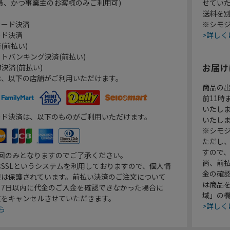
員、かつ事業主のお客様のみご利用可)
せてい
送料を
カード決済
※シモジ
ード決済
>詳しく
(前払い)
トバンキング決済(前払い)
お届け
決済(前払い)
は、以下の店舗がご利用いただけます。
商品の
前11
いたし
ード決済は、以下のものがご利用いただけます。
いたし
※シモジ
ただし
すので
1回のみとなりますのでご了承ください。
尚、前
SSLというシステムを利用しておりますので、個人情
金の確
報は保護されています。前払い決済のご注文について
は商品
り7日以内に代金のご入金を確認できなかった場合に
域」の
文をキャンセルさせていただきます。
>詳しく
ら