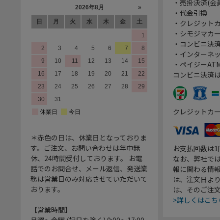
・売掛決済(会
・代金引換
・クレジット
・シモジマカ
・コンビニ決済
・インターネッ
・ペイジーATM
コンビニ決済
クレジットカ
＊赤色の日は、休業日となっておりま
す。ご注文、お問い合わせは年中無
お支払回数は
休、24時間受付しております。 お電
なお、弊社では
話でのお問合せ、メール返信、発送業
報に関わる情
務は営業日のみ対応させていただいて
は、注文日よ
おります。
は、そのご注
>詳しくはこち
【営業時間】