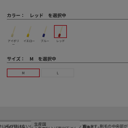
カラー：
レッド を選択中
アイボリ
イエロー
ブルー
レッド
ー
サイズ：
M を選択中
M
L
規格
カラー
生産国
きに毛が抜けないので衛生的で作業効率もアップします｡刷毛の中央部が
M
レッド
：ナイロン66
日本