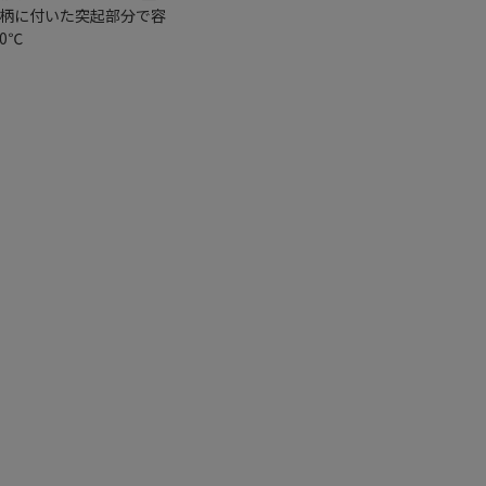
｡柄に付いた突起部分で容
0℃