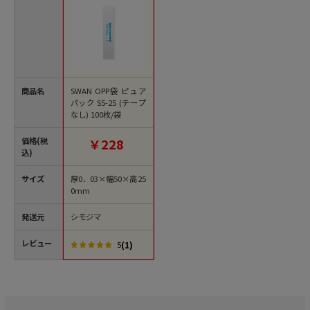
商品名
SWAN OPP袋 ピュア
パック S5-25 (テープ
なし) 100枚/袋
価格(税
￥228
込)
サイズ
厚0．03×幅50×高25
0mm
発送元
シモジマ
レビュー
(1)
5