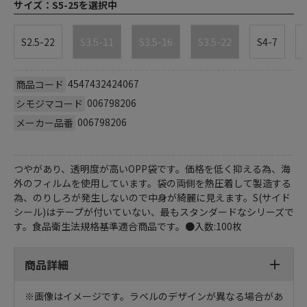
サイズ：
S5-25を選択中
S2.5-22
S3.5-11
S3.5-16
S3.5-22
S4-7
4547432424067
商品コード
006798206
シモジマコード
006798206
メーカー品番
つやがあり、透明度が高いOPP袋です。価格を低く抑える為、海
外のフィルムを使用しています。袋の両側を熱圧着して製造する
為、のりしろが発生しないので中身が綺麗に見えます。S(サイド
シール)はテープが付いていない、最もスタンダードなシリーズで
す。食品衛生法規格基準適合商品です。●入数:100枚
商品詳細
※画像はイメージです。ラベルのデザインが異なる場合があ