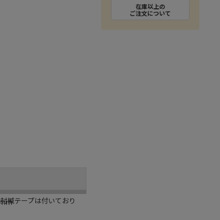
在庫以上の
ご注文について
は封緘テープは付いており
0mm