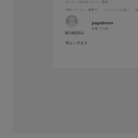
サイズ：S20-20
カラー：透明
用途
:イベント・催事で
コスパ
:とても良い
papabonn
業種:
その他
程よい大きさ