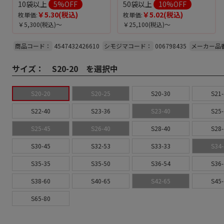
10袋以上
5
%OFF
50袋以上
10
%OFF
￥5.30
(税込)
￥5.02
(税込)
枚単価:
枚単価:
￥5,300
(税込)～
￥25,100
(税込)～
商品コード：
4547432426610
シモジマコード：
006798435
メーカー品
サイズ：
S20-20 を選択中
S20-20
S20-25
S20-30
S21-
S22-40
S23-36
S23-40
S25-
S25-45
S26-40
S28-40
S28-
S30-45
S32-53
S33-33
S34-
S35-35
S35-50
S36-54
S36-
S38-60
S40-65
S42-65
S45-
S65-80