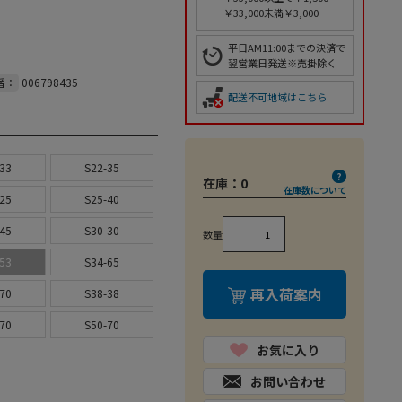
￥33,000未満￥3,000
平日AM11:00までの決済で
翌営業日発送※売掛除く
番：
006798435
配送不可地域はこちら
33
S22-35
在庫：
0
在庫数について
25
S25-40
45
S30-30
数量
53
S34-65
再入荷案内
70
S38-38
70
S50-70
お気に入り
お問い合わせ