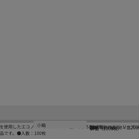
ブランド名
メーカー品番
サイズ
材質
生産国
小箱
を使用したエコノミータイプのOPP袋です。S(サイドシール)シリーズ
SWAN
006798435
厚0．03×幅200×高20
OPP
タイ
10袋（1000枚）
品です。●入数：100枚