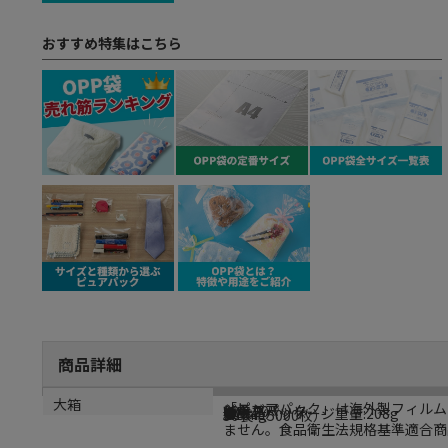
おすすめ特集はこちら
商品詳細
商品説明
メーカー名
シリーズ名
規格
カラー
重量
リサイクル重量
大箱
「ピュアパック」は海外製フィルム
シモジマ
ピュアパック
S20-20
透明
●単品パッケージ重量:208g
2.184g
50袋（5000枚）
ません。食品衛生法規格基準適合商