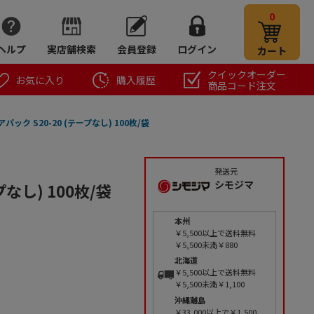
0
ヘルプ
実店舗検索
会員登録
ログイン
カート
クイックオーダー
お気に入り
購入履歴
商品コード注文
アパック S20-20 (テープなし) 100枚/袋
発送元
シモジマ
プなし) 100枚/袋
本州
￥5,500以上で送料無料
￥5,500未満￥880
北海道
￥5,500以上で送料無料
￥5,500未満￥1,100
沖縄離島
￥33,000以上で￥1,500