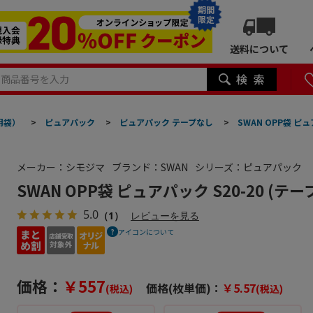
期間
限定
送料について
明袋）
>
ピュアパック
>
ピュアパック テープなし
>
SWAN OPP袋 ピュ
メーカー：シモジマ
ブランド：SWAN
シリーズ：ピュアパック
SWAN OPP袋 ピュアパック S20-20 (テー
5.0
（1）
レビューを見る
アイコンについて
価格：
￥557
価格(枚単価)：
￥5.57
(税込)
(税込)