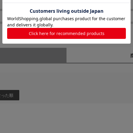
使い勝手
耐久性
なった順