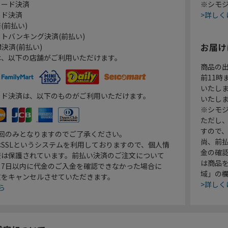
カード決済
※シモジ
ード決済
>詳しく
(前払い)
トバンキング決済(前払い)
お届け
決済(前払い)
は、以下の店舗がご利用いただけます。
商品の
前11
いたし
ード決済は、以下のものがご利用いただけます。
いたし
※シモジ
ただし
すので
1回のみとなりますのでご了承ください。
尚、前
SSLというシステムを利用しておりますので、個人情
金の確
報は保護されています。前払い決済のご注文について
は商品
り7日以内に代金のご入金を確認できなかった場合に
域」の
文をキャンセルさせていただきます。
>詳しく
ら