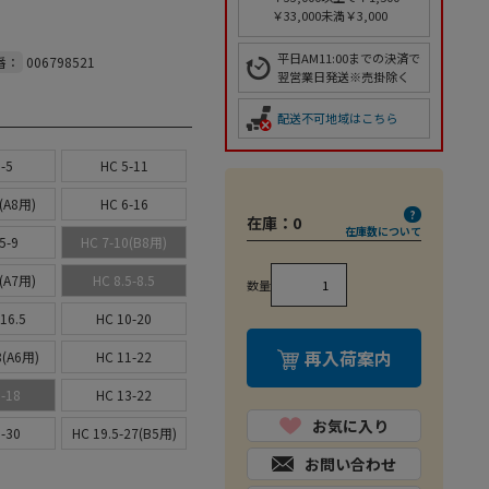
￥33,000未満￥3,000
平日AM11:00までの決済で
番：
006798521
翌営業日発送※売掛除く
配送不可地域はこちら
-5
HC 5-11
(A8用)
HC 6-16
在庫：
0
在庫数について
5-9
HC 7-10(B8用)
(A7用)
HC 8.5-8.5
数量
16.5
HC 10-20
再入荷案内
8(A6用)
HC 11-22
-18
HC 13-22
お気に入り
-30
HC 19.5-27(B5用)
お問い合わせ