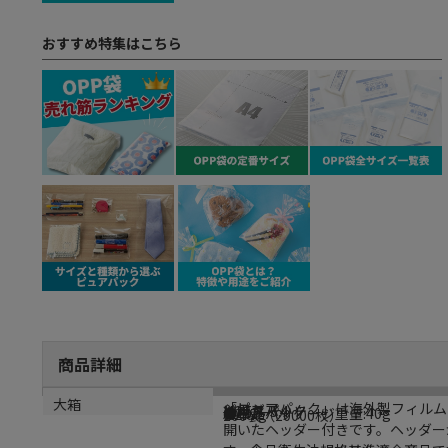
おすすめ特集はこちら
商品詳細
商品説明
メーカー名
シリーズ名
規格
カラー
重量
リサイクル重量
大箱
「ピュアパック」は海外製フィルム
シモジマ
ピュアパック
HC 5.4-5.4
透明
●単品パッケージ重量:40g
0.277g
200袋（20000枚）
開いたヘッダー付きです。ヘッダー