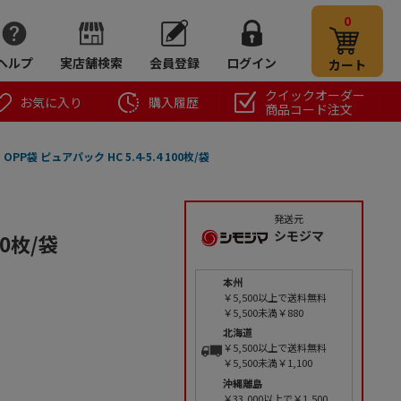
0
ヘルプ
実店舗検索
会員登録
ログイン
カート
クイックオーダー
お気に入り
購入履歴
商品コード注文
 OPP袋 ピュアパック HC 5.4-5.4 100枚/袋
発送元
シモジマ
00枚/袋
本州
￥5,500以上で送料無料
￥5,500未満￥880
北海道
￥5,500以上で送料無料
￥5,500未満￥1,100
沖縄離島
￥33,000以上で￥1,500