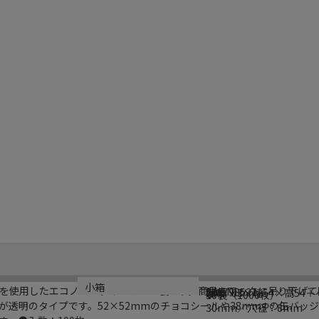
ブランド名
メーカー品番
サイズ
材質
生産国
小箱
を使用したエコノミータイプのOPP袋です。商品をフックに吊り下げ
SWAN
006798521
厚0．03×幅54×高54
OPP
タイ
10袋（1000枚）
が透明のタイプです。52×52mmのチョコシールや38mmΦの缶バッ
30mm／穴径：8mm