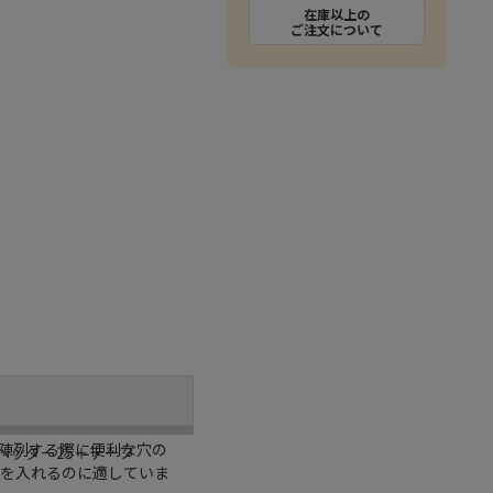
在庫以上の
ご注文について
て陳列する際に便利な穴の
＋ヘッダー25＋テープ
ジを入れるのに適していま