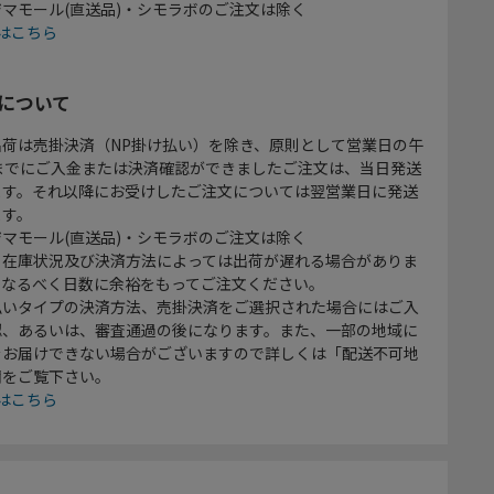
マモール(直送品)・シモラボのご注文は除く
はこちら
について
出荷は売掛決済（NP掛け払い）を除き、原則として営業日の午
時までにご入金または決済確認ができましたご注文は、当日発送
ます。それ以降にお受けしたご注文については翌営業日に発送
ます。
マモール(直送品)・シモラボのご注文は除く
、在庫状況及び決済方法によっては出荷が遅れる場合がありま
、なるべく日数に余裕をもってご注文ください。
払いタイプの決済方法、売掛決済をご選択された場合にはご入
認、あるいは、審査通過の後になります。また、一部の地域に
をお届けできない場合がございますので詳しくは「配送不可地
欄をご覧下さい。
はこちら