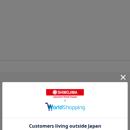
0.0
0
レビュー件数：
件