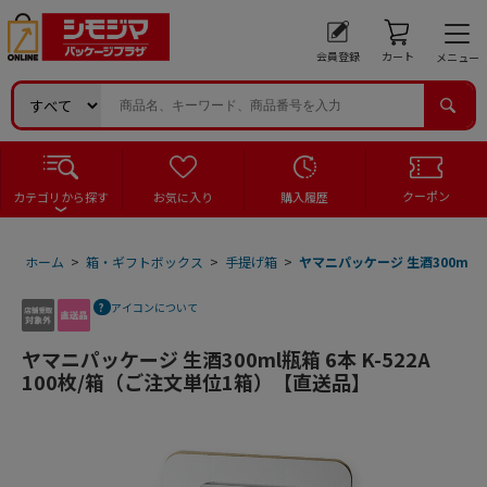
会員登録
カート
メニュー
クーポン
カテゴリから探す
お気に入り
購入履歴
ホーム
>
箱・ギフトボックス
>
手提げ箱
>
ヤマニパッケージ 生酒300ml瓶箱
アイコンについて
ヤマニパッケージ 生酒300ml瓶箱 6本 K-522A
100枚/箱（ご注文単位1箱）【直送品】