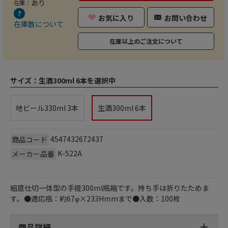
あり
在庫：
お気に入り
お問い合わせ
在庫数について
在庫以上のご注文について
サイズ：
生酒300ml 6本を選択中
地ビール330ml 3本
生酒300ml 6本
4547432672437
商品コード
K-522A
メーカー品番
組底仕切一体型の手提300ml瓶箱です。持ち手は折りたためま
す。●適応瓶：約67φ×233Hmmまで●入数：100枚
商品詳細