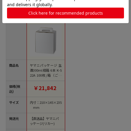
手提げ箱の人気商品との比較
商品名
ヤマニパッケージ 生
酒300ml瓶箱 6本 K-5
22A 100枚/箱（ご注
文単位1箱）【直送
品】
価格(税
￥21,842
込)
サイズ
内寸：210×145×235
mm
発送元
【直送品】ヤマニパ
ッケージ(リカー)