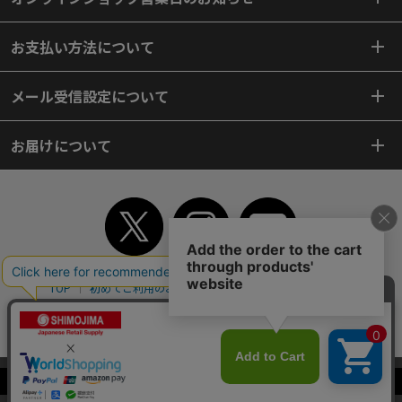
お支払い方法について
メール受信設定について
お届けについて
TOP
初めてご利用のお客様へ
ご利用案内
ご利用規約
個人情報保護方針
特定商取引法
会社案内
よくあるご質問
お問い合わせ
ピンポイントサーチ
サイトマップ
WEBカタログ
英語版TOP
当サイトはクッキー（Cookie）を使用しています。Cookieの使用に同意いた
Copyright© 2018 SHIMOJIMA Co.,Ltd. All Rights Reserved.
だける場合は「OK」をクリックしてください。