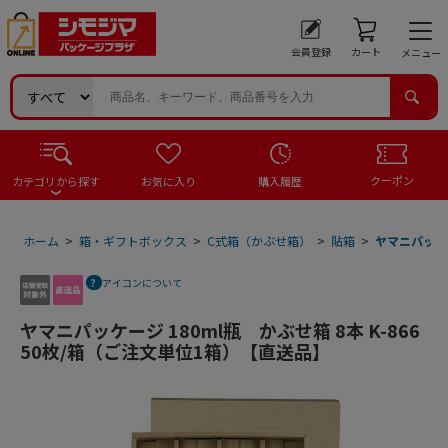
会員登録
カート
メニュー
クーポン
カテゴリから探す
お気に入り
購入履歴
ホーム
>
箱・ギフトボックス
>
C式箱（かぶせ箱）
>
貼箱
>
ヤマニパッケー
アイコンについて
ヤマニパッケージ 180ml瓶 かぶせ箱 8本 K-866
50枚/箱（ご注文単位1箱）【直送品】