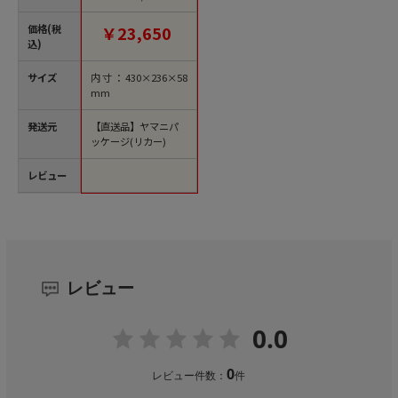
文単位1箱）【直送
品】
価格(税
￥23,650
込)
サイズ
内寸：430×236×58
mm
発送元
【直送品】ヤマニパ
ッケージ(リカー)
レビュー
レビュー
0.0
0
レビュー件数：
件