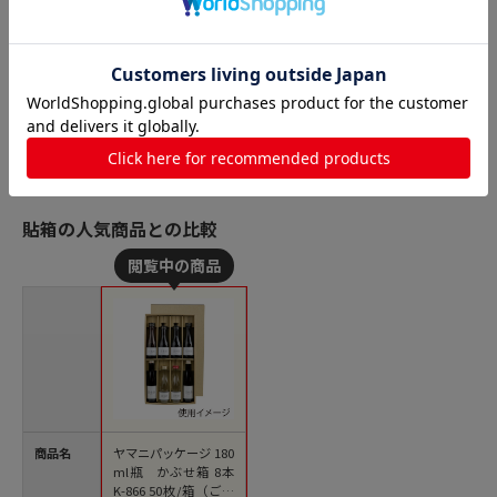
貼箱の人気商品との比較
商品名
ヤマニパッケージ 180
ml瓶 かぶせ箱 8本
K-866 50枚/箱（ご注