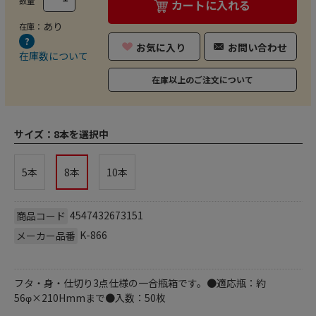
数量
カートに入れる
あり
在庫：
お気に入り
お問い合わせ
在庫数について
在庫以上のご注文について
サイズ：
8本を選択中
5本
8本
10本
4547432673151
商品コード
K-866
メーカー品番
フタ・身・仕切り3点仕様の一合瓶箱です。●適応瓶：約
56φ×210Hmmまで●入数：50枚