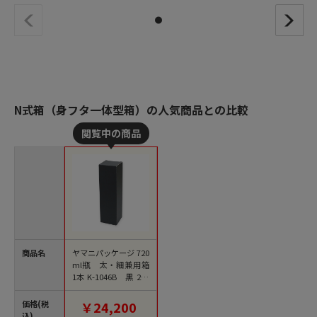
N式箱（身フタ一体型箱）の人気商品との比較
商品名
ヤマニパッケージ 720
ml瓶 太・細兼用箱
1本 K-1046B 黒 200
枚/箱（ご注文単位1
箱）【直送品】
価格(税
￥24,200
込)