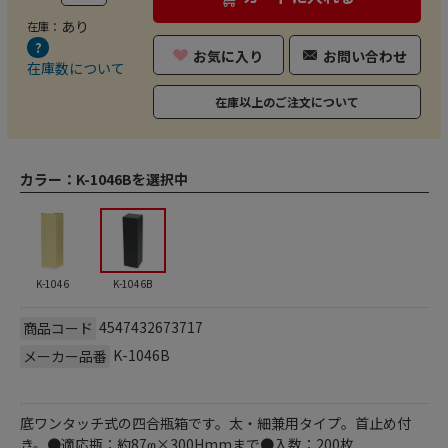
あり
在庫：
お気に入り
お問い合わせ
在庫数について
在庫以上のご注文について
カラー：
K-1046Bを選択中
K-1046
K-1046B
4547432673717
商品コード
K-1046B
メーカー品番
底ワンタッチ式の四合瓶箱です。太・細兼用タイプ。首止め付
き。●適応瓶：約87φ×300Hmmまで●入数：200枚