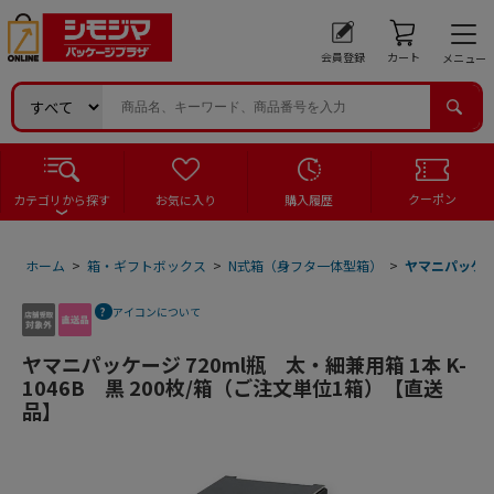
会員登録
カート
メニュー
クーポン
カテゴリから探す
お気に入り
購入履歴
ホーム
>
箱・ギフトボックス
>
N式箱（身フタ一体型箱）
>
ヤマニパッケージ
アイコンについて
ヤマニパッケージ 720ml瓶 太・細兼用箱 1本 K-
1046B 黒 200枚/箱（ご注文単位1箱）【直送
品】