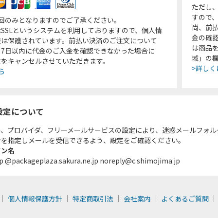
ただし
すので
1回のみとなりますのでご了承ください。
尚、前
SSLというシステムを利用しておりますので、個人情
金の確
報は保護されています。前払い決済のご注文について
は商品
り7日以内に代金のご入金を確認できなかった場合に
域」の
文をキャンセルさせていただきます。
>詳しく
ら
設定について
ル、プロバイダ、フリーメールサービスの設定により、迷惑メールフォル
ンを指定しメールを受信できるよう、設定をご確認ください。
イン名
p @packageplaza.sakura.ne.jp noreply@c.shimojima.jp
個人情報保護方針
特定商取引法
会社案内
よくあるご質問