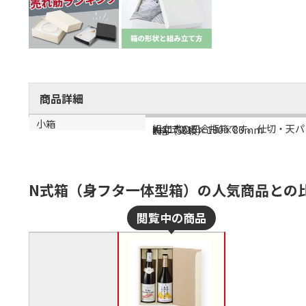
商品詳細
商品説明
メーカー品番
サイズ
小箱
組立式の四合瓶箱です。仕切・天パッ
K-1170
内寸：315×180×86mm
1箱（50枚）
N式箱（身フタ一体型箱）の人気商品との