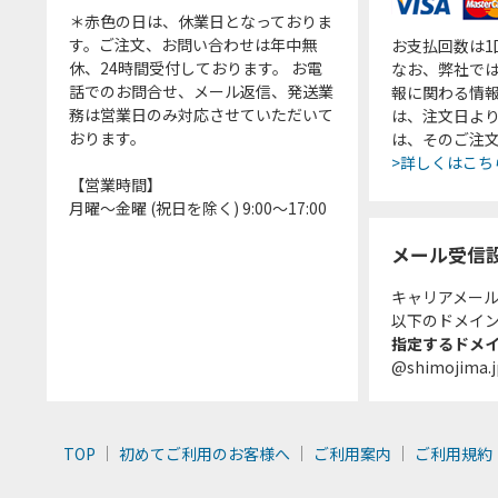
＊赤色の日は、休業日となっておりま
す。ご注文、お問い合わせは年中無
お支払回数は
休、24時間受付しております。 お電
なお、弊社では
話でのお問合せ、メール返信、発送業
報に関わる情
務は営業日のみ対応させていただいて
は、注文日よ
おります。
は、そのご注
>詳しくはこち
【営業時間】
月曜～金曜 (祝日を除く) 9:00～17:00
メール受信
キャリアメー
以下のドメイ
指定するドメ
@shimojima.j
TOP
初めてご利用のお客様へ
ご利用案内
ご利用規約