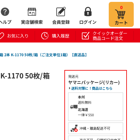
0
ヘルプ
実店舗検索
会員登録
ログイン
カート
クイックオーダー
お気に入り
購入履歴
商品コード注文
 2本 K-1170 50枚/箱（ご注文単位1箱）【直送品】
1170 50枚/箱
発送元
ヤマニパッケージ(リカー)
送料対策に！商品はこちら
本州
送料無料
北海道
一律￥550
沖縄・離島配送不可