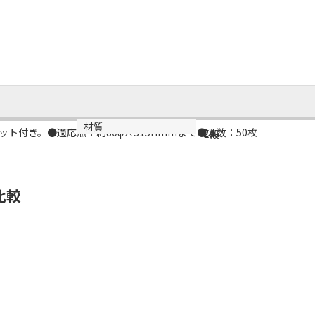
規格
材質
ト付き。●適応瓶：約80φ×315Hmmまで●入数：50枚
2本
E段
比較