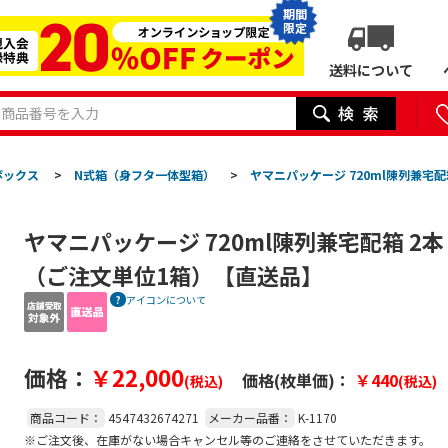
期間
限定
送料について
ボックス
>
N式箱（身フタ一体型箱）
>
ヤマニパッケージ 720ml陳列兼宅配箱
ヤマニパッケージ 720ml陳列兼宅配箱 2本 K-
（ご注文単位1箱）【直送品】
アイコンについて
価格：
￥22,000
価格(枚単価)：
￥440
(税込)
(税込)
商品コード：
4547432674271
メーカー品番：
K-1170
※ご注文後、在庫がない場合キャンセル等のご連絡をさせていただきます。