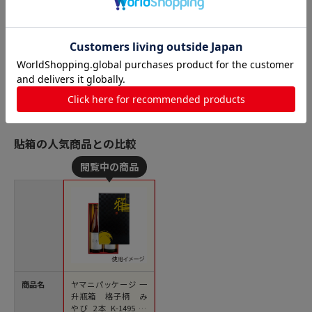
貼箱の人気商品との比較
商品名
ヤマニパッケージ 一
升瓶箱 格子柄 み
やび 2本 K-1495 30