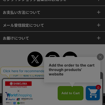
お支払い方法について
メール受信設定について
お届けについて
TOP
初めてご利用のお客様へ
ご利用案内
ご利用規約
個人情報保護方針
特定商取引法
会社案内
よくあるご質問
お問い合わせ
ピンポイントサーチ
サイトマップ
WEBカタログ
英語版TOP
当サイトはクッキー（Cookie）を使用しています。Cookieの使用に同意いた
Copyright© 2018 SHIMOJIMA Co.,Ltd. All Rights Reserved.
だける場合は「OK」をクリックしてください。