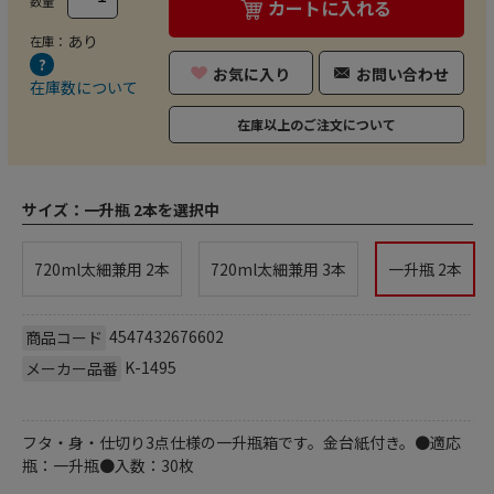
数量
カートに入れる
あり
在庫：
お気に入り
お問い合わせ
在庫数について
在庫以上のご注文について
サイズ：
一升瓶 2本を選択中
720ml太細兼用 2本
720ml太細兼用 3本
一升瓶 2本
4547432676602
商品コード
K-1495
メーカー品番
フタ・身・仕切り3点仕様の一升瓶箱です。金台紙付き。●適応
瓶：一升瓶●入数：30枚