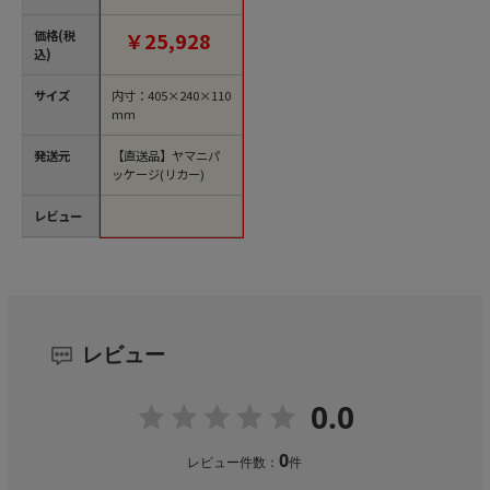
枚/箱（ご注文単位1
箱）【直送品】
価格(税
￥25,928
込)
サイズ
内寸：405×240×110
mm
発送元
【直送品】ヤマニパ
ッケージ(リカー)
レビュー
レビュー
0.0
0
レビュー件数：
件