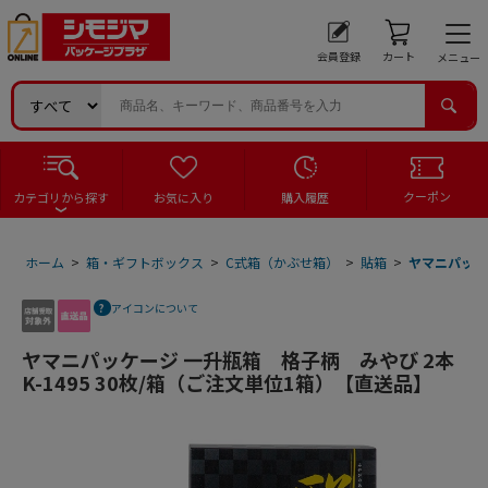
会員登録
カート
メニュー
クーポン
カテゴリから探す
お気に入り
購入履歴
ホーム
>
箱・ギフトボックス
>
C式箱（かぶせ箱）
>
貼箱
>
ヤマニパッケー
アイコンについて
ヤマニパッケージ 一升瓶箱 格子柄 みやび 2本
K-1495 30枚/箱（ご注文単位1箱）【直送品】