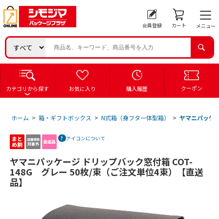
会員登録
カート
メニュー
クーポン
カテゴリから探す
お気に入り
購入履歴
ホーム
>
箱・ギフトボックス
>
N式箱（身フタ一体型箱）
>
ヤマニパッケー
アイコンについて
ヤマニパッケージ ドリップバック窓付箱 COT-
148G グレー 50枚/束（ご注文単位4束）【直送
品】