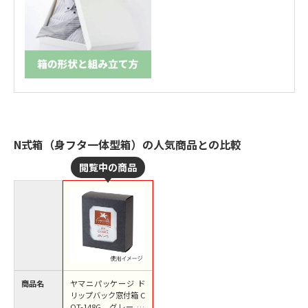
N式箱（身フタ一体型箱）の人気商品との比較
商品名
ヤマニパッケージ ド
リップバック窓付箱 C
OT-148G グレー 50