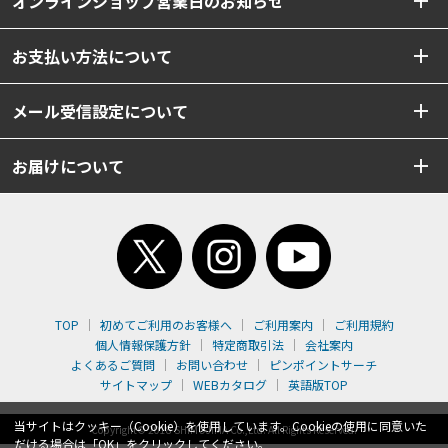
オンラインショップ営業日のお知らせ
お支払い方法について
メール受信設定について
お届けについて
TOP
初めてご利用のお客様へ
ご利用案内
ご利用規約
個人情報保護方針
特定商取引法
会社案内
よくあるご質問
お問い合わせ
ピンポイントサーチ
サイトマップ
WEBカタログ
英語版TOP
当サイトはクッキー（Cookie）を使用しています。Cookieの使用に同意いた
Copyright© 2018 SHIMOJIMA Co.,Ltd. All Rights Reserved.
だける場合は「OK」をクリックしてください。