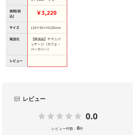
枚/束（ご注文単位4
束）【直送品】
価格(税
￥3,220
込)
サイズ
110×50×H123mm
発送元
【直送品】ヤマニパ
ッケージ（カフェ・
ベーカリー）
レビュー
レビュー
0.0
0
レビュー件数：
件