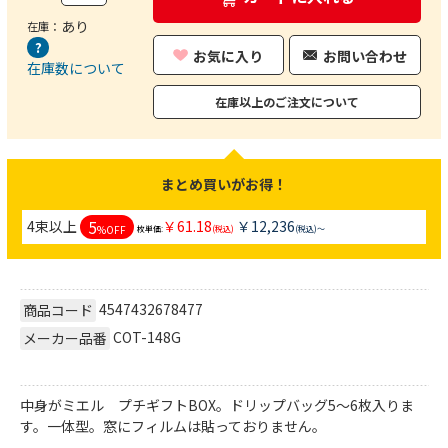
あり
在庫：
お気に入り
お問い合わせ
在庫数について
在庫以上のご注文について
まとめ買いがお得！
5
4束以上
￥61.18
￥12,236
%OFF
枚単価:
(税込)
(税込)～
4547432678477
商品コード
COT-148G
メーカー品番
中身がミエル プチギフトBOX。ドリップバッグ5～6枚入りま
す。一体型。窓にフィルムは貼っておりません。