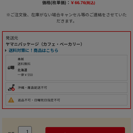
価格(枚単価)：
￥66.76
(税込)
※ご注文後、在庫がない場合キャンセル等のご連絡をさせていた
だきます。
発送元
ヤマニパッケージ（カフェ・ベーカリー）
送料対策に！商品はこちら
本州
送料無料
北海道
一律￥550
沖縄・離島配送不可
返品不可・日曜祝日指定不可