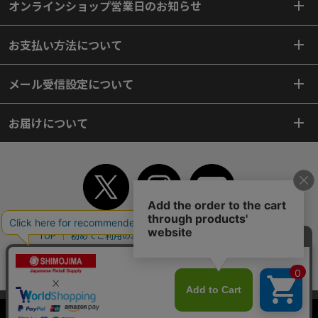
オンラインショップ営業日のお知らせ
お支払い方法について
メール受信設定について
お届けについて
TOP
初めてご利用のお客様へ
ご利用案内
ご利用規約
個人情報保護方針
特定商取引法
会社案内
よくあるご質問
お問い合わせ
ピンポイントサーチ
サイトマップ
WEBカタログ
英語版TOP
当サイトはクッキー（Cookie）を使用しています。Cookieの使用に同意いた
Copyright© 2018 SHIMOJIMA Co.,Ltd. All Rights Reserved.