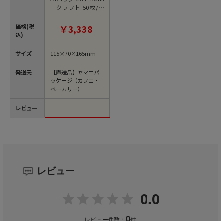
クラフト 50枚/束
（ご注文単位4束）
【直送品】
価格(税
￥3,338
込)
サイズ
115×70×165mm
発送元
【直送品】ヤマニパ
ッケージ（カフェ・
ベーカリー）
レビュー
レビュー
0.0
0
レビュー件数：
件