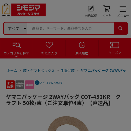
会員登録
カート
メニュー
クーポン
カテゴリから探す
お気に入り
購入履歴
ホーム
>
箱・ギフトボックス
>
手提げ箱
>
ヤマニパッケージ 2WAYバッグ 
アイコンについて
ヤマニパッケージ 2WAYバッグ COT-452KR ク
ラフト 50枚/束（ご注文単位4束）【直送品】