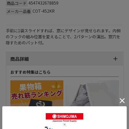
4547432678859
商品コード
COT-452KR
メーカー品番
手前に1袋スライドすれば、窓にデザインが見せられます。内側
のフックの組み位置を変えることで、2パターンの演出。窓穴を
隠すためのパット付。
商品詳細
おすすめ特集はこちら