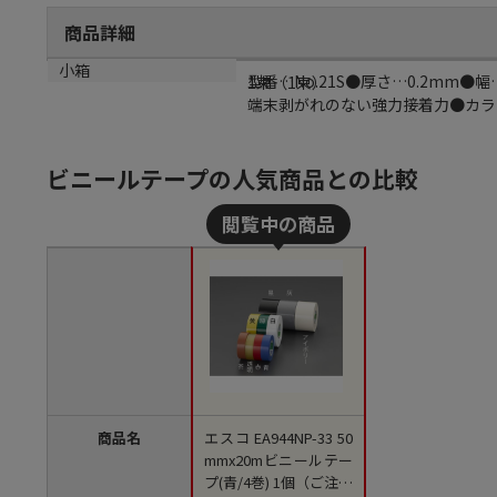
商品詳細
商品説明
小箱
型番…No.21S●厚さ…0.2m
1束（1束）
端末剥がれのない強力接着力●カラー…
ビニールテープの人気商品との比較
商品名
エスコ EA944NP-33 50
mmx20mビニールテー
プ(青/4巻) 1個（ご注文