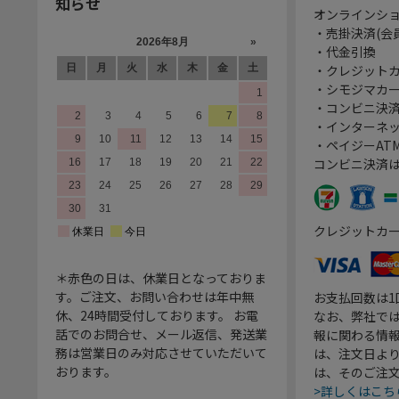
知らせ
オンラインシ
・売掛決済(会
・代金引換
・クレジット
・シモジマカ
・コンビニ決済
・インターネッ
・ペイジーATM
コンビニ決済
クレジットカ
＊赤色の日は、休業日となっておりま
す。ご注文、お問い合わせは年中無
お支払回数は
休、24時間受付しております。 お電
なお、弊社では
話でのお問合せ、メール返信、発送業
報に関わる情
務は営業日のみ対応させていただいて
は、注文日よ
おります。
は、そのご注
>詳しくはこち