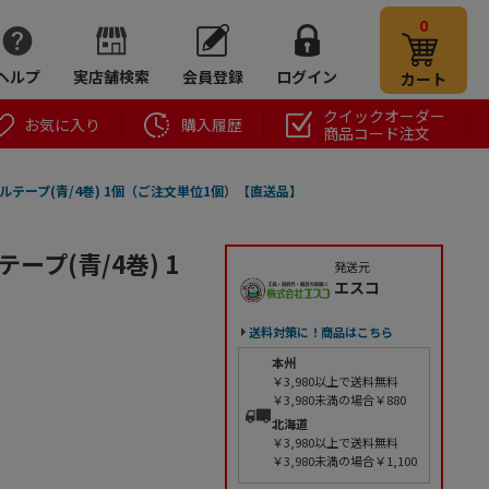
0
ヘルプ
実店舗検索
会員登録
ログイン
カート
クイックオーダー
お気に入り
購入履歴
商品コード注文
ビニールテープ(青/4巻) 1個（ご注文単位1個）【直送品】
テープ(青/4巻) 1
発送元
エスコ
送料対策に！商品はこちら
本州
￥3,980以上で送料無料
￥3,980未満の場合￥880
北海道
￥3,980以上で送料無料
￥3,980未満の場合￥1,100