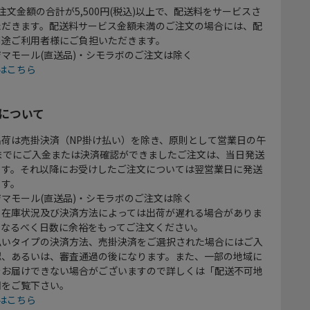
注文金額の合計が5,500円(税込)以上で、配送料をサービスさ
ただきます。配送料サービス金額未満のご注文の場合には、配
別途ご利用者様にご負担いただきます。
マモール(直送品)・シモラボのご注文は除く
はこちら
について
出荷は売掛決済（NP掛け払い）を除き、原則として営業日の午
時までにご入金または決済確認ができましたご注文は、当日発送
ます。それ以降にお受けしたご注文については翌営業日に発送
ます。
マモール(直送品)・シモラボのご注文は除く
、在庫状況及び決済方法によっては出荷が遅れる場合がありま
、なるべく日数に余裕をもってご注文ください。
払いタイプの決済方法、売掛決済をご選択された場合にはご入
認、あるいは、審査通過の後になります。また、一部の地域に
をお届けできない場合がございますので詳しくは「配送不可地
欄をご覧下さい。
はこちら