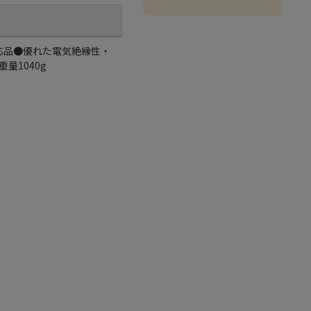
対応品●優れた電気絶縁性・
量1040g