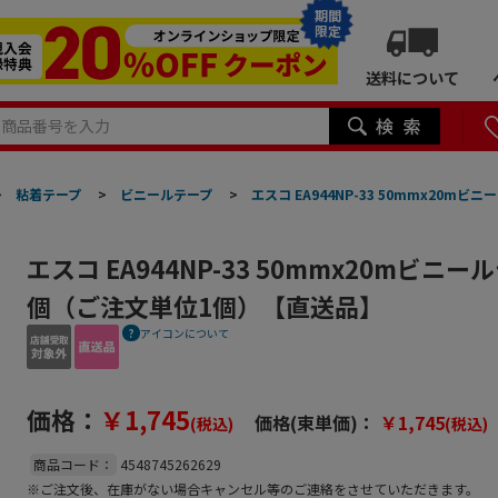
期間
限定
送料について
>
粘着テープ
>
ビニールテープ
>
エスコ EA944NP-33 50mmx20m
エスコ EA944NP-33 50mmx20mビニール
個（ご注文単位1個）【直送品】
アイコンについて
価格：
￥1,745
価格(束単価)：
￥1,745
(税込)
(税込)
商品コード：
4548745262629
※ご注文後、在庫がない場合キャンセル等のご連絡をさせていただきます。