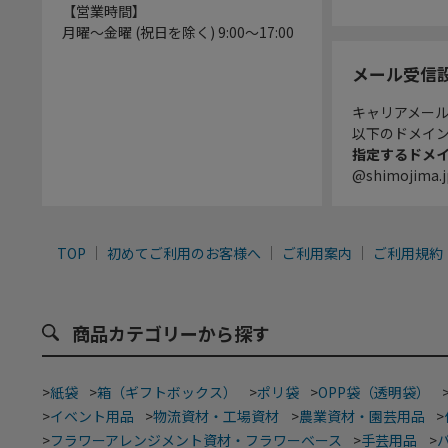
【営業時間】
月曜～金曜 (祝日を除く) 9:00～17:00
メール受信
キャリアメー
以下のドメイ
指定するドメ
@shimojima.j
TOP
初めてご利用のお客様へ
ご利用案内
ご利用規約
商品カテゴリーから探す
>
紙袋
>
箱（ギフトボックス）
>
ポリ袋
>
OPP袋（透明袋）
>
イベント用品
>
物流資材・工場資材
>
農業資材・園芸用品
>
>
フラワーアレンジメント資材・フラワーベース
>
手芸用品
>