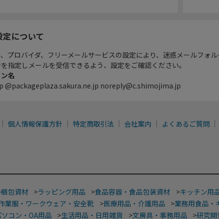
設定について
ル、プロバイダ、フリーメールサービスの設定により、迷惑メールフォル
ンを指定しメールを受信できるよう、設定をご確認ください。
イン名
p @packageplaza.sakura.ne.jp noreply@c.shimojima.jp
個人情報保護方針
特定商取引法
会社案内
よくあるご質問
>
梱包資材
>
ラッピング用品
>
食品容器・食品包装資材
>
キッチン用
作業服・ワークウェア・安全靴
>
医療用品・介護用品
>
業務用食品・
パソコン・OA用品
>
生活用品・日用雑貨
>
文房具・事務用品
>
研究開