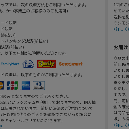
ョップでは、次の決済方法をご利用いただけます。
1回のご
員、かつ事業主のお客様のみご利用可)
せてい
送料を
カード決済
※シモジ
ード決済
>詳しく
(前払い)
トバンキング決済(前払い)
お届け
決済(前払い)
は、以下の店舗がご利用いただけます。
商品の
前11
いたし
ード決済は、以下のものがご利用いただけます。
いたし
※シモジ
ただし
すので
1回のみとなりますのでご了承ください。
尚、前
SSLというシステムを利用しておりますので、個人情
金の確
報は保護されています。前払い決済のご注文について
は商品
り7日以内に代金のご入金を確認できなかった場合に
域」の
文をキャンセルさせていただきます。
>詳しく
ら