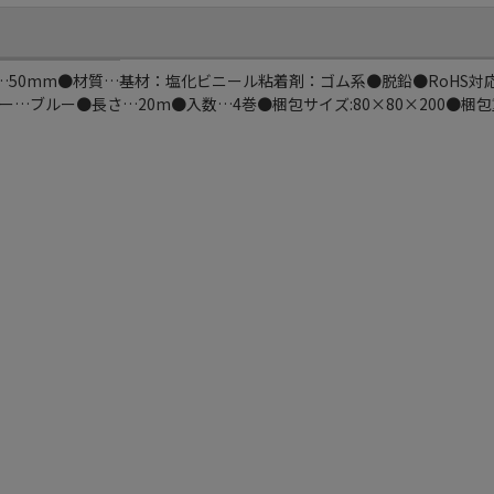
m●幅…50mm●材質…基材：塩化ビニール粘着剤：ゴム系●脱鉛●RoHS
ブルー●長さ…20m●入数…4巻●梱包サイズ:80×80×200●梱包重