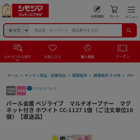
会員登録
カート
メニュー
クーポン
カテゴリから探す
お気に入り
購入履歴
ホーム
>
キッチン用品・厨房用品
>
調理器具
>
調理器具 その他
>
パール金
アイコンについて
パール金属 ベジライブ マルチオープナー マグ
ネット付き ホワイト CC-1127 1個（ご注文単位10
個）【直送品】