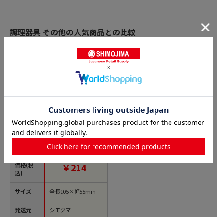
調理器具 その他の人気商品との比較
商品名
パール金属 ベジライ
ブ マルチオープナ
ー マグネット付き
ホワイト CC-1127 1個
（ご注文単位10個）
価格(税
￥214
【直送品】
込)
サイズ
全長105×幅55mm
発送元
シモジマ