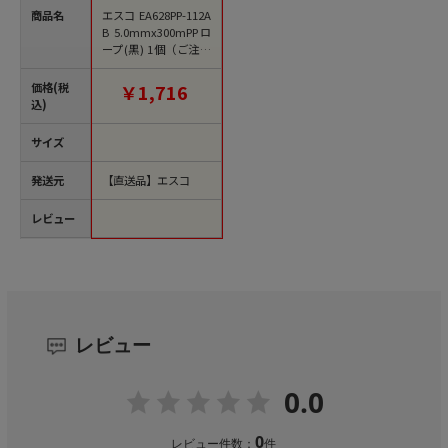
商品名
エスコ EA628PP-112A
B 5.0mmx300mPPロ
ープ(黒) 1個（ご注文
単位1個）【直送品】
価格(税
￥1,716
込)
サイズ
発送元
【直送品】エスコ
レビュー
レビュー
0.0
0
レビュー件数：
件