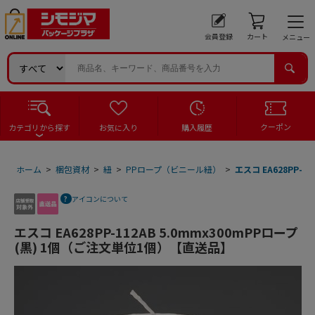
会員登録
カート
メニュー
クーポン
カテゴリから探す
お気に入り
購入履歴
ホーム
>
梱包資材
>
紐
>
PPロープ（ビニール紐）
>
エスコ EA628PP-
アイコンについて
エスコ EA628PP-112AB 5.0mmx300mPPロープ
(黒) 1個（ご注文単位1個）【直送品】