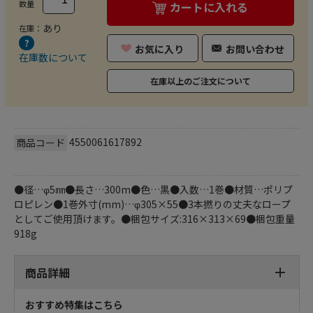
数量
カートに入れる
あり
在庫：
お気に入り
お問い合わせ
在庫数について
在庫以上のご注文について
4550061617892
商品コード
●径…φ5㎜●長さ…300m●色…黒●入数…1巻●材質…ポリプ
ロピレン●1巻外寸(mm)…φ305×55●3本撚りの丈夫なロープ
としてご使用頂けます。●梱包サイズ:316×313×69●梱包重量
918g
商品詳細
おすすめ特集はこちら