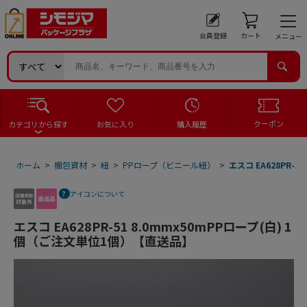
会員登録
カート
メニュー
クーポン
カテゴリから探す
お気に入り
購入履歴
ホーム
>
梱包資材
>
紐
>
PPロープ（ビニール紐）
>
エスコ EA628PR-
アイコンについて
エスコ EA628PR-51 8.0mmx50mPPロープ(白) 1
個（ご注文単位1個）【直送品】