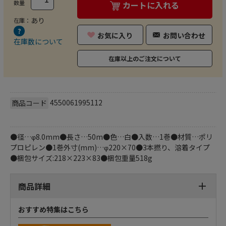
数量
カートに入れる
あり
在庫：
お気に入り
お問い合わせ
在庫数について
在庫以上のご注文について
4550061995112
商品コード
●径…φ8.0mm●長さ…50m●色…白●入数…1巻●材質…ポリ
プロピレン●1巻外寸(mm)…φ220×70●3本撚り、溶着タイプ
●梱包サイズ:218×223×83●梱包重量518g
商品詳細
おすすめ特集はこちら