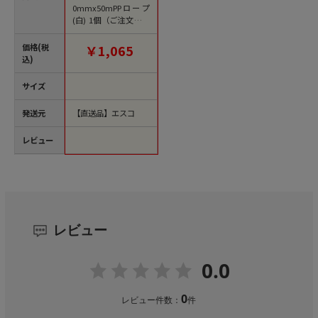
0mmx50mPPロープ
(白) 1個（ご注文単位
1個）【直送品】
価格(税
￥1,065
込)
サイズ
発送元
【直送品】エスコ
レビュー
レビュー
0.0
0
レビュー件数：
件