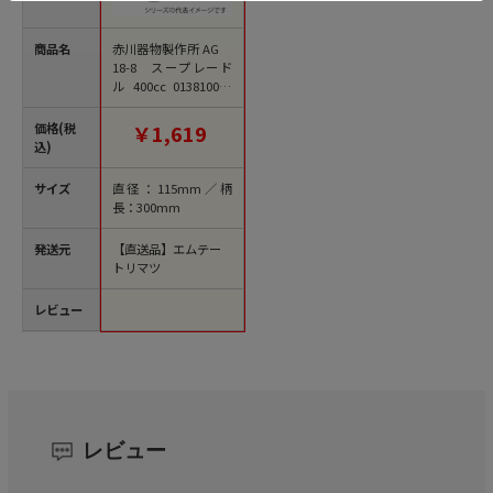
商品名
赤川器物製作所 AG
18-8 スープレード
ル 400cc 013810023
1個（ご注文単位1
個）【直送品】
価格(税
￥1,619
込)
サイズ
直径：115mm／柄
長：300mm
発送元
【直送品】エムテー
トリマツ
レビュー
レビュー