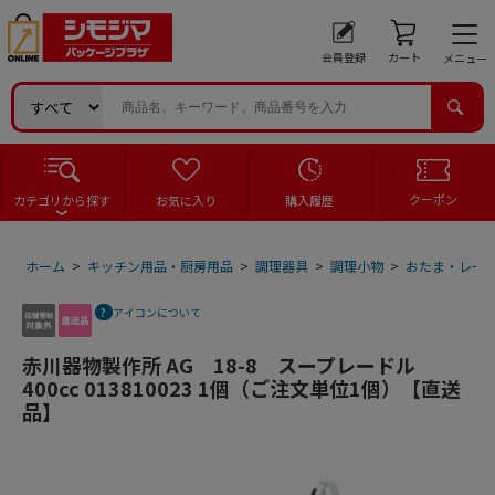
会員登録
カート
メニュー
クーポン
カテゴリから探す
お気に入り
購入履歴
ホーム
>
キッチン用品・厨房用品
>
調理器具
>
調理小物
>
おたま・レー
アイコンについて
赤川器物製作所 AG 18-8 スープレードル
400cc 013810023 1個（ご注文単位1個）【直送
品】